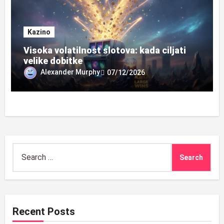
Kazino
Visoka volatilnost slotova: kada ciljati
velike dobitke
Alexander Murphy
07/12/2026
Search
for:
Recent Posts