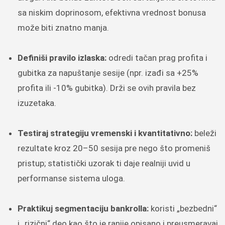
sa niskim doprinosom, efektivna vrednost bonusa
može biti znatno manja.
Definiši pravilo izlaska:
odredi tačan prag profita i
gubitka za napuštanje sesije (npr. izađi sa +25%
profita ili -10% gubitka). Drži se ovih pravila bez
izuzetaka.
Testiraj strategiju vremenski i kvantitativno:
beleži
rezultate kroz 20–50 sesija pre nego što promeniš
pristup; statistički uzorak ti daje realniji uvid u
performanse sistema uloga.
Praktikuj segmentaciju bankrolla:
koristi „bezbedni“
i „rizični“ deo kao što je ranije opisano i preusmeravaj