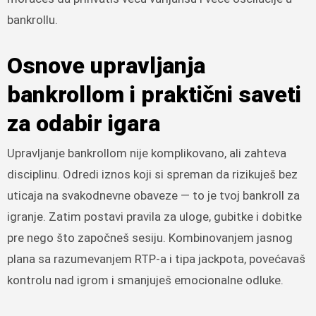
bankrollu.
Osnove upravljanja
bankrollom i praktični saveti
za odabir igara
Upravljanje bankrollom nije komplikovano, ali zahteva
disciplinu. Odredi iznos koji si spreman da rizikuješ bez
uticaja na svakodnevne obaveze — to je tvoj bankroll za
igranje. Zatim postavi pravila za uloge, gubitke i dobitke
pre nego što započneš sesiju. Kombinovanjem jasnog
plana sa razumevanjem RTP-a i tipa jackpota, povećavaš
kontrolu nad igrom i smanjuješ emocionalne odluke.