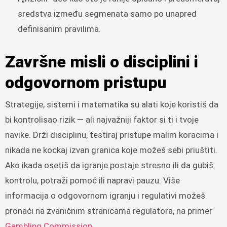
sredstva između segmenata samo po unapred
definisanim pravilima.
Završne misli o disciplini i
odgovornom pristupu
Strategije, sistemi i matematika su alati koje koristiš da
bi kontrolisao rizik — ali najvažniji faktor si ti i tvoje
navike. Drži disciplinu, testiraj pristupe malim koracima i
nikada ne kockaj izvan granica koje možeš sebi priuštiti.
Ako ikada osetiš da igranje postaje stresno ili da gubiš
kontrolu, potraži pomoć ili napravi pauzu. Više
informacija o odgovornom igranju i regulativi možeš
pronaći na zvaničnim stranicama regulatora, na primer
Gambling Commission
.