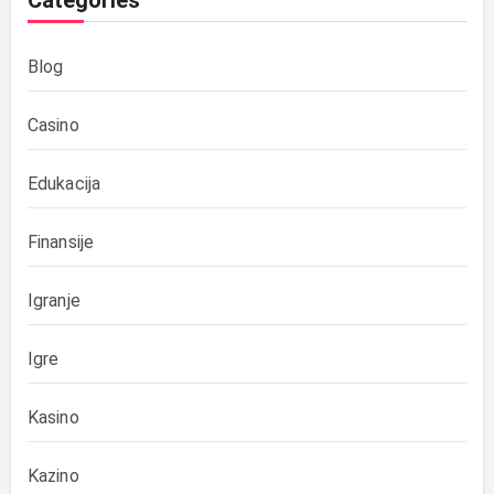
Categories
Blog
Casino
Edukacija
Finansije
Igranje
Igre
Kasino
Kazino