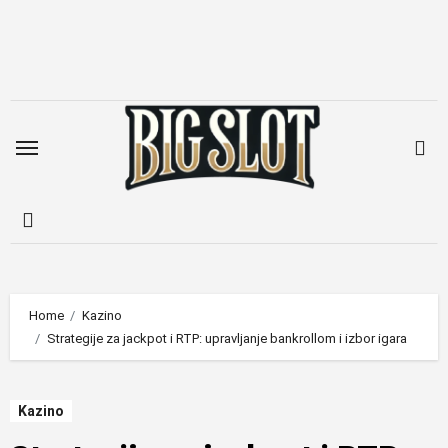
Skip
to
content
Home
Kazino
Strategije za jackpot i
RTP
: upravljanje bankrollom i izbor igara
Kazino