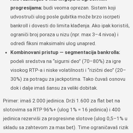
progresijama:
budi veoma oprezan. Sistem koji
udvostruči ulog posle gubitka može brzo iscrpeti
bankroll i dovesti do limita klađenja. Ako ipak koristiš,
ograniči broj poraza u nizu (npr. max 3–4 nivoa) i
odredi fiksni maksimalni ulog unapred.
Kombinovani pristup — segmentacija bankrolla:
podeli sredstva na “sigurni deo” (70–80%) za igre
visokog RTP-a i niske volatilnosti i “rizični deo” (20–
30%) za potragu za jackpotima. Tako čuvaš osnovu
dok i dalje imaš šansu za veliki dobitak.
Primer: imaš 2.000 jedinica. Drži 1.600 za flat bet na
slotovima sa RTP 96%+ (ulog 1% = 16 jedinica) i 400
jedinica rezerviši za progresivne slotove (ulog 0,5–1% u
skladu sa zahtevom za max bet). Time ograničavaš rizik