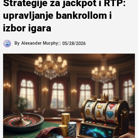
Strategije za jackpot i RTP:
upravljanje bankrollom i
izbor igara
By
Alexander Murphy
05/28/2026