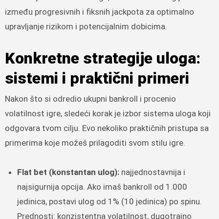
između progresivnih i fiksnih jackpota za optimalno
upravljanje rizikom i potencijalnim dobicima.
Konkretne strategije uloga:
sistemi i praktični primeri
Nakon što si odredio ukupni bankroll i procenio
volatilnost igre, sledeći korak je izbor sistema uloga koji
odgovara tvom cilju. Evo nekoliko praktičnih pristupa sa
primerima koje možeš prilagoditi svom stilu igre.
Flat bet (konstantan ulog):
najjednostavnija i
najsigurnija opcija. Ako imaš bankroll od 1.000
jedinica, postavi ulog od 1% (10 jedinica) po spinu.
Prednosti: konzistentna volatilnost, dugotrajno