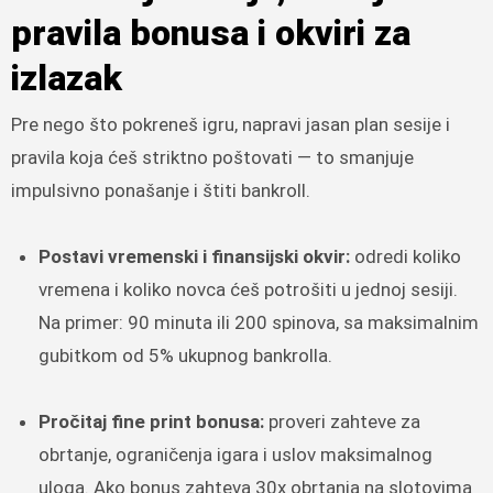
pravila bonusa i okviri za
izlazak
Pre nego što pokreneš igru, napravi jasan plan sesije i
pravila koja ćeš striktno poštovati — to smanjuje
impulsivno ponašanje i štiti bankroll.
Postavi vremenski i finansijski okvir:
odredi koliko
vremena i koliko novca ćeš potrošiti u jednoj sesiji.
Na primer: 90 minuta ili 200 spinova, sa maksimalnim
gubitkom od 5% ukupnog bankrolla.
Pročitaj fine print bonusa:
proveri zahteve za
obrtanje, ograničenja igara i uslov maksimalnog
uloga. Ako bonus zahteva 30x obrtanja na slotovima