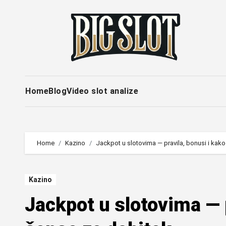
Skip
to
content
Home
Blog
Video slot analize
Home
Kazino
Jackpot u slotovima — pravila, bonusi i kak
Kazino
Jackpot u slotovima — p