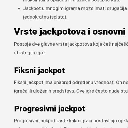
Jackpot u mnogim igrama može imati drugačija pravi
jednokratna isplata).
Vrste jackpotova i osnovn
Postoje dve glavne vrste jackpotova koje ćeš najčešće 
strategiju igre.
Fiksni jackpot
Fiksni jackpot ima unapred određenu vrednost. On ne
igrača ili uloženih sredstava. Ove igre često nude stab
Progresivni jackpot
Progresivni jackpot raste kako igrači postavljaju opk