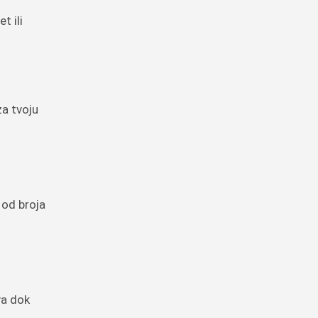
t ili
za tvoju
 od broja
va dok