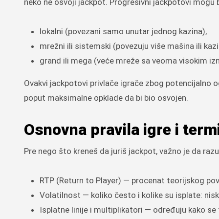
neko ne osvoji jackpot. Progresivni jackpotovi mogu b
lokalni (povezani samo unutar jednog kazina),
mrežni ili sistemski (povezuju više mašina ili kazi
grand ili mega (veće mreže sa veoma visokim iz
Ovakvi jackpotovi privlače igrače zbog potencijalno 
poput maksimalne opklade da bi bio osvojen.
Osnovna pravila igre i term
Pre nego što kreneš da juriš jackpot, važno je da razu
RTP (Return to Player) — procenat teorijskog pov
Volatilnost — koliko često i kolike su isplate: nisk
Isplatne linije i multiplikatori — određuju kako s