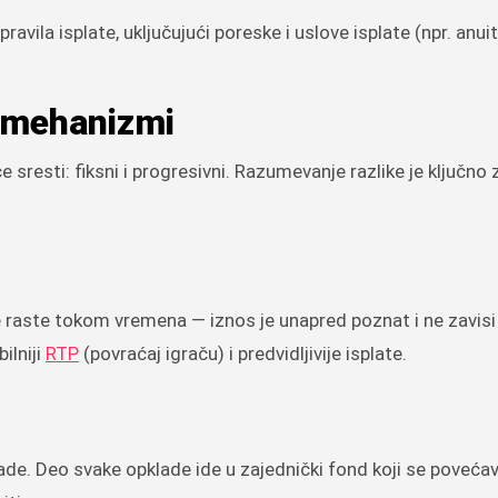
la isplate, uključujući poreske i uslove isplate (npr. anuite
i mehanizmi
sresti: fiksni i progresivni. Razumevanje razlike je ključno 
 raste tokom vremena — iznos je unapred poznat i ne zavisi
ilniji
RTP
(povraćaj igraču) i predvidljivije isplate.
lade. Deo svake opklade ide u zajednički fond koji se poveća