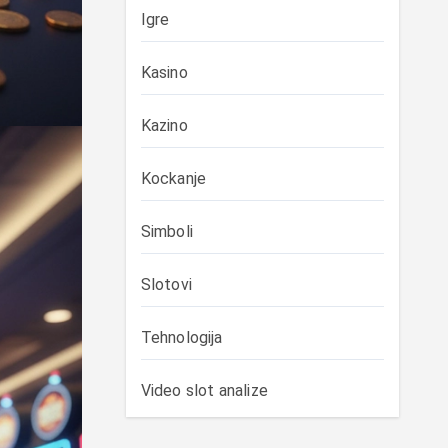
Igre
Kasino
Kazino
Kockanje
Simboli
Slotovi
Tehnologija
Video slot analize