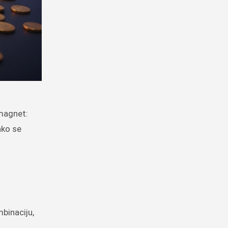
ako se
mbinaciju,