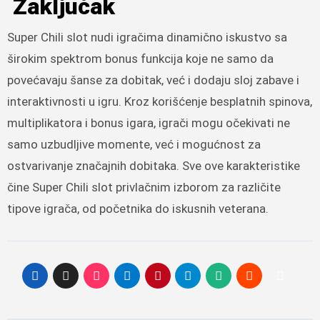
Zaključak
Super Chili slot nudi igračima dinamično iskustvo sa
širokim spektrom bonus funkcija koje ne samo da
povećavaju šanse za dobitak, već i dodaju sloj zabave i
interaktivnosti u igru. Kroz korišćenje besplatnih spinova,
multiplikatora i bonus igara, igrači mogu očekivati ne
samo uzbudljive momente, već i mogućnost za
ostvarivanje značajnih dobitaka. Sve ove karakteristike
čine Super Chili slot privlačnim izborom za različite
tipove igrača, od početnika do iskusnih veterana.