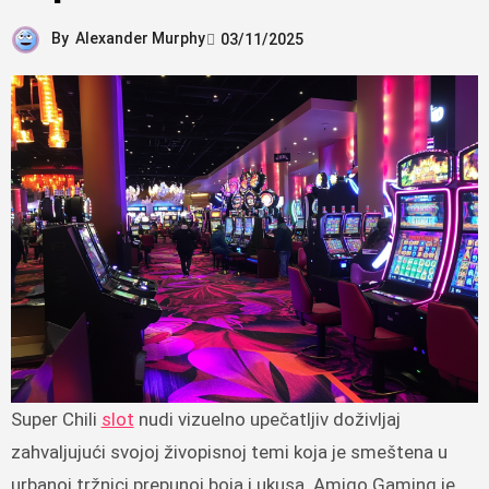
By
Alexander Murphy
03/11/2025
Super Chili
slot
nudi vizuelno upečatljiv doživljaj
zahvaljujući svojoj živopisnoj temi koja je smeštena u
urbanoj tržnici prepunoj boja i ukusa. Amigo Gaming je