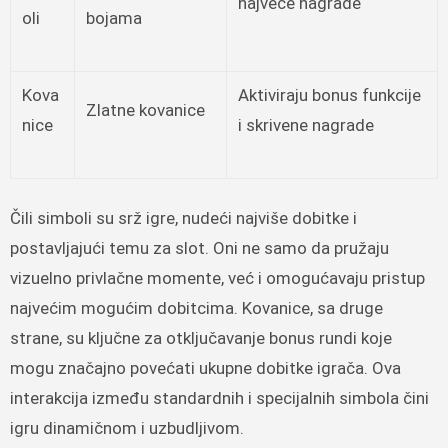
najveće nagrade
oli
bojama
Kova
Aktiviraju bonus funkcije
Zlatne kovanice
nice
i skrivene nagrade
Čili simboli su srž igre, nudeći najviše dobitke i
postavljajući temu za slot. Oni ne samo da pružaju
vizuelno privlačne momente, već i omogućavaju pristup
najvećim mogućim dobitcima. Kovanice, sa druge
strane, su ključne za otključavanje bonus rundi koje
mogu značajno povećati ukupne dobitke igrača. Ova
interakcija između standardnih i specijalnih simbola čini
igru dinamičnom i uzbudljivom.