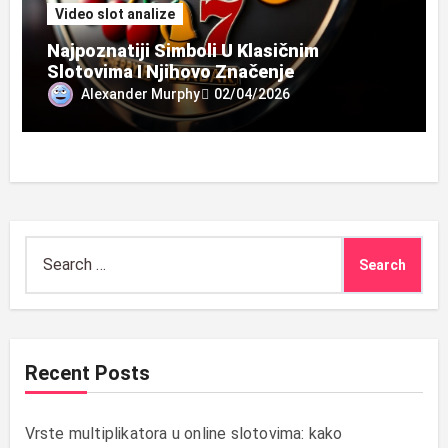
Video slot analize
Najpoznatiji Simboli U Klasičnim
Slotovima I Njihovo Značenje
Alexander Murphy
02/04/2026
Search
for:
Recent Posts
Vrste multiplikatora u online slotovima: kako