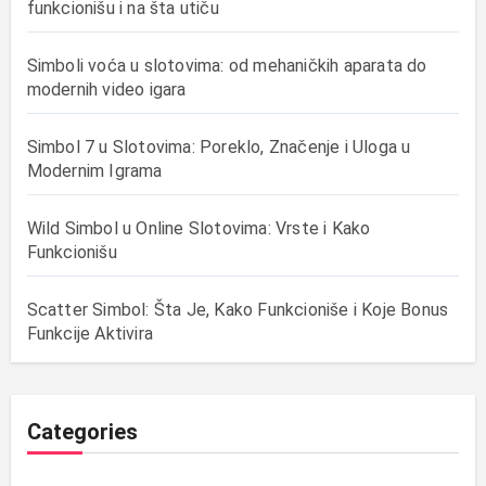
funkcionišu i na šta utiču
Simboli voća u slotovima: od mehaničkih aparata do
modernih video igara
Simbol 7 u Slotovima: Poreklo, Značenje i Uloga u
Modernim Igrama
Wild Simbol u Online Slotovima: Vrste i Kako
Funkcionišu
Scatter Simbol: Šta Je, Kako Funkcioniše i Koje Bonus
Funkcije Aktivira
Categories