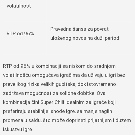
volatilnost
Pravedna šansa za povrat
RTP od 96%
uloženog novca na duži period
RTP od 96% u kombinaciji sa niskom do srednjom
volatilnošću omogućava igračima da uživaju u igri bez
prevelikog rizika velikih gubitaka, dok istovremeno
zadržava mogućnost za solidne dobitke. Ova
kombinacija čini Super Chili idealnim za igrače koji
preferiraju stabilnije ishode igre, sa manje naglih
promena u saldu, što može doprineti prijatnijem i dužem
iskustvu igre.