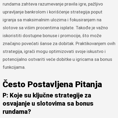
rundama zahteva razumevanje pravila igre, pažljivo
upravljanje bankrolom i korišćenje strategija poput
igranja sa maksimalnim ulozima i fokusiranjem na
slotove sa višim procentima isplate. Takođe je važno
iskoristiti dostupne bonuse i promocije, što može
značajno povećati šanse za dobitak. Praktikovanjem ovih
strategija, igrači mogu optimizovati svoje iskustvo i
potencijalno ostvariti veće dobitke u igricama sa bonus
funkcijama.
Često Postavljena Pitanja
P: Koje su ključne strategije za
osvajanje u slotovima sa bonus
rundama?