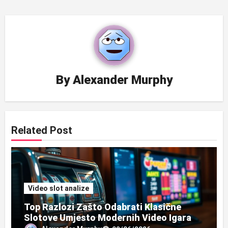
By
Alexander Murphy
Related Post
Video slot analize
Top Razlozi Zašto Odabrati Klasične
Slotove Umjesto Modernih Video Igara