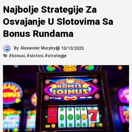
Najbolje Strategije Za
Osvajanje U Slotovima Sa
Bonus Rundama
By
Alexander Murphy
10/13/2025
#bonusi
,
#slotovi
,
#strategije