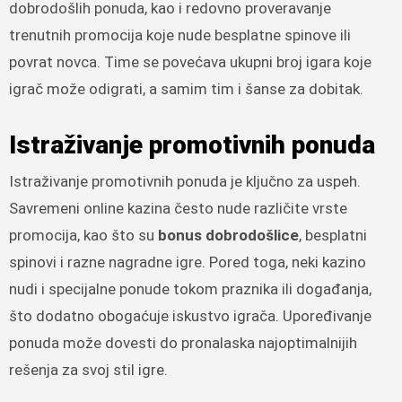
dobrodošlih ponuda, kao i redovno proveravanje
trenutnih promocija koje nude besplatne spinove ili
povrat novca. Time se povećava ukupni broj igara koje
igrač može odigrati, a samim tim i šanse za dobitak.
Istraživanje promotivnih ponuda
Istraživanje promotivnih ponuda je ključno za uspeh.
Savremeni online kazina često nude različite vrste
promocija, kao što su
bonus dobrodošlice
, besplatni
spinovi i razne nagradne igre. Pored toga, neki kazino
nudi i specijalne ponude tokom praznika ili događanja,
što dodatno obogaćuje iskustvo igrača. Upoređivanje
ponuda može dovesti do pronalaska najoptimalnijih
rešenja za svoj stil igre.