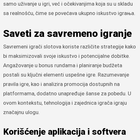
samo uživanje u igri, već i očekivanjima koja su u skladu
sa realnošću, čime se povećava ukupno iskustvo igraња.
Saveti za savremeno igranje
Savremeni igrači slotova koriste različite strategije kako
bi maksimizovali svoje iskustvo i potencijalne dobitke.
Angažovanje u bonus rundama i planiranje budžeta
postali su ključni elementi uspešne igre. Razumevanje
pravila igre, kao i analizira promocija dostupnih na
platformama, dodatno unapređuje šanse za pobedu. U
ovom kontekstu, tehnologija i zajednica igrača igraju
značajnu ulogu.
Korišćenje aplikacija i softvera