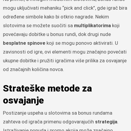
mogu uključivati mehaniku “pick and click”, gde igrač bira
određene simbole kako bi otkrio nagrade. Nekim
slotovima se možete suočiti sa
multiplikatorima
koji
povećavaju dobitke u bonus rundi, dok drugi nude
besplatne spinove
koji se mogu ponovo aktivirati. U
zavisnosti od igre, ovi elementi mogu značajno povećati
ukupne dobitke i pružiti igračima više prilika za osvajanje
od značajnih količina novca.
Strateške metode za
osvajanje
Postizanje uspeha u slotovima sa bonus rundama
zahteva od igrača primenu odgovarajućih
strategija
.
Istraživanje ponuda i promo akcija može značajno