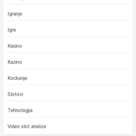
Igranje
Igre
Kasino
Kazino
Kockanje
Slotovi
Tehnologija
Video slot analize