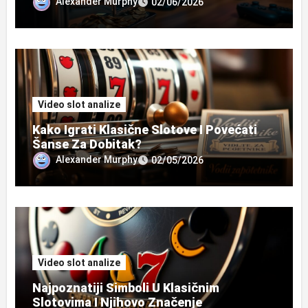
Alexander Murphy
02/06/2026
Video slot analize
Kako Igrati Klasične Slotove I Povećati
Šanse Za Dobitak?
Alexander Murphy
02/05/2026
Video slot analize
Najpoznatiji Simboli U Klasičnim
Slotovima I Njihovo Značenje