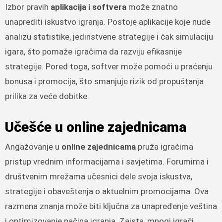
Izbor pravih
aplikacija i softvera
može znatno
unaprediti iskustvo igranja. Postoje aplikacije koje nude
analizu statistike, jedinstvene strategije i čak simulaciju
igara, što pomaže igračima da razviju efikasnije
strategije. Pored toga, softver može pomoći u praćenju
bonusa i promocija, što smanjuje rizik od propuštanja
prilika za veće dobitke.
Učešće u online zajednicama
Angažovanje u
online zajednicama
pruža igračima
pristup vrednim informacijama i savjetima. Forumima i
društvenim mrežama učesnici dele svoja iskustva,
strategije i obaveštenja o aktuelnim promocijama. Ova
razmena znanja može biti ključna za unapređenje veština
i optimizovanje načina igranja. Zaista, mnogi igrači