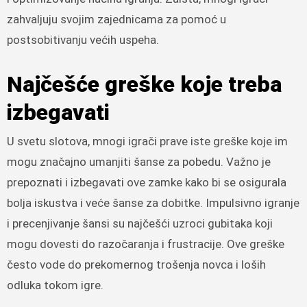
zahvaljuju svojim zajednicama za pomoć u
postsobitivanju većih uspeha.
Najčešće greške koje treba
izbegavati
U svetu slotova, mnogi igrači prave iste greške koje im
mogu značajno umanjiti šanse za pobedu. Važno je
prepoznati i izbegavati ove zamke kako bi se osigurala
bolja iskustva i veće šanse za dobitke. Impulsivno igranje
i precenjivanje šansi su najčešći uzroci gubitaka koji
mogu dovesti do razočaranja i frustracije. Ove greške
često vode do prekomernog trošenja novca i loših
odluka tokom igre.