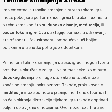
Tehnike smanjenja stresa
Implementacija tehnika smanjenja stresa tokom igre
može poboljšati performanse. Igrači bi trebali razmisliti
o tehnikama kao što su
duboko disanje
,
meditacija
, ili
pauze tokom igre
. Ove strategije pomažu u održavanju
staloženosti i fokusiranosti, omogućavajući boljim
odlukama u trenutku potrage za dobitkom.
Primenom tehnika smanjenja stresa, igrači mogu stvoriti
pozitivnije okruženje za igru. Na primer, nekoliko minuta
dubokog disanja
pre nego što zakrenu točak može
značajno smanjiti anksioznost. Takođe, praktikovanje
meditacije
može pomoći u jačanju mentalne otpornosti,
pa će blokiranje distrakcija tijekom igre takođe doprineti
boljem upravljanju emocijama. Ovo može rezultirati ne