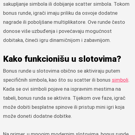
sakupljanje simbola ili dobijanje scatter simbola. Tokom
bonus runde, igrači imaju priliku da osvoje dodatne
nagrade ili poboljšane multiplikatore. Ove runde često
donose više uzbuđenja i povećavaju mogućnost
dobitaka, čineći igru dinamičnijom i zabavnijom.
Kako funkcionišu u slotovima?
Bonus runde u slotovima obično se aktiviraju putem
specifičnih simbola, kao što su scatter ili bonus
simboli
.
Kada se ovi simboli pojave na ispravnim mestima na
tabeli, bonus runda se aktivira. Tijekom ove faze, igrač
može dobiti besplatne spinove ili pristup mini igri koja
može doneti dodatne dobitke.
Na primer, u mnogim modernim slotovima, bonus runde