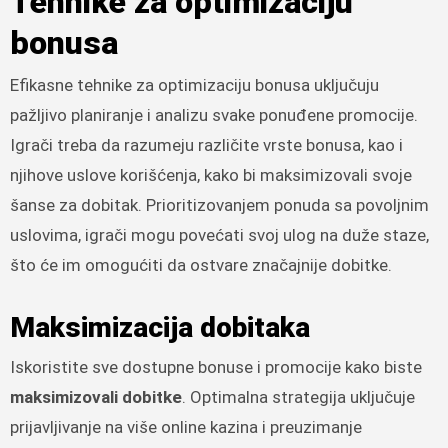
Tehnike za optimizaciju
bonusa
Efikasne tehnike za optimizaciju bonusa uključuju
pažljivo planiranje i analizu svake ponuđene promocije.
Igrači treba da razumeju različite vrste bonusa, kao i
njihove uslove korišćenja, kako bi maksimizovali svoje
šanse za dobitak. Prioritizovanjem ponuda sa povoljnim
uslovima, igrači mogu povećati svoj ulog na duže staze,
što će im omogućiti da ostvare značajnije dobitke.
Maksimizacija dobitaka
Iskoristite sve dostupne bonuse i promocije kako biste
maksimizovali dobitke
. Optimalna strategija uključuje
prijavljivanje na više online kazina i preuzimanje