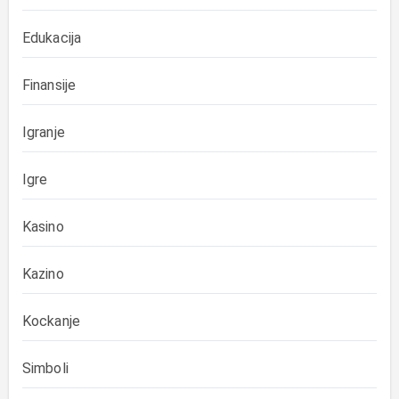
Edukacija
Finansije
Igranje
Igre
Kasino
Kazino
Kockanje
Simboli