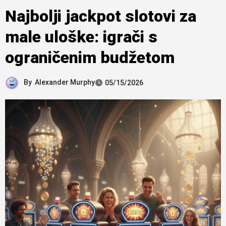
Najbolji jackpot slotovi za
male uloške: igrači s
ograničenim budžetom
By
Alexander Murphy
05/15/2026