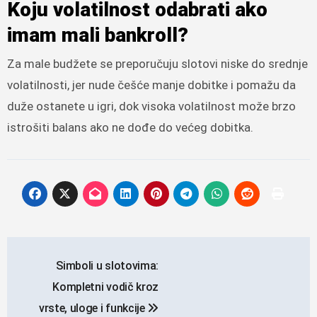
Koju volatilnost odabrati ako
imam mali bankroll?
Za male budžete se preporučuju slotovi niske do srednje
volatilnosti, jer nude češće manje dobitke i pomažu da
duže ostanete u igri, dok visoka volatilnost može brzo
istrošiti balans ako ne dođe do većeg dobitka.
Post
Simboli u slotovima:
navigation
Kompletni vodič kroz
vrste, uloge i funkcije