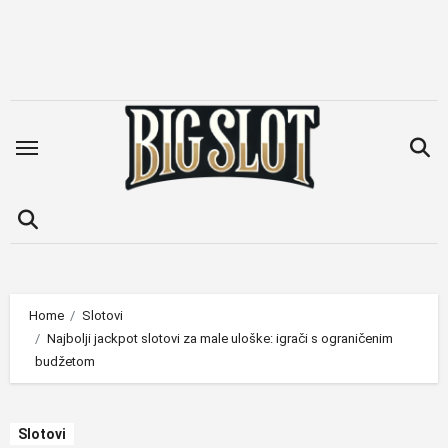
Skip
to
content
Home
Slotovi
Najbolji jackpot
slotovi
za male uloške: igrači s ograničenim
budžetom
Slotovi