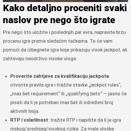
Kako detaljno proceniti svaki
naslov pre nego što igrate
Pre nego što uložite i poslednjih par evra, napravite brzu
procenu igre prema sledećim tačkama. To će vam
pomoći da izbegnete igre koje prikazuju visok jackpot, ali
zahtevaju neodrživo visoke uloge.
Proverite zahtjeve za kvalifikaciju jackpota
:
otvorite pravila igre i tražite stavke „jackpot rules“,
„max bet requirement“ ili „qualifying bets“ — jasno će
pisati da li je potreban max bet ili određeni broj
aktivnih linija.
RTP i volatilnost
: tražite RTP i napišite da li je igra
niskog/srednjeg/visokog rizika. Za male uloške