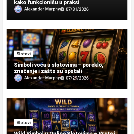
kako funkcionišu u praksi
Alexander Murphy
07/31/2026
Slotovi
Simboli voća u slotovima – poreklo,
značenje i zašto su opstali
Alexander Murphy
07/29/2026
Slotovi
Wild Simbol u Online Slotovima – Vrste i