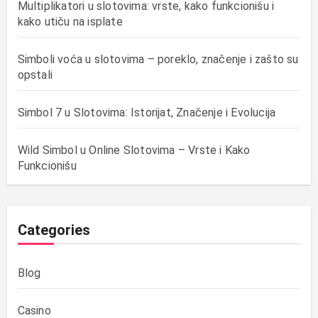
Multiplikatori u slotovima: vrste, kako funkcionišu i
kako utiču na isplate
Simboli voća u slotovima – poreklo, značenje i zašto su
opstali
Simbol 7 u Slotovima: Istorijat, Značenje i Evolucija
Wild Simbol u Online Slotovima – Vrste i Kako
Funkcionišu
Categories
Blog
Casino