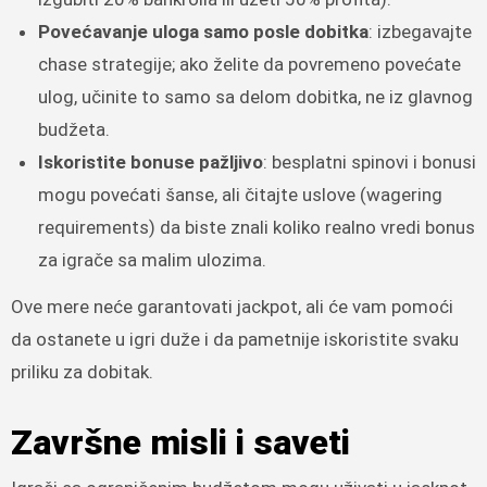
Povećavanje uloga samo posle dobitka
: izbegavajte
chase strategije; ako želite da povremeno povećate
ulog, učinite to samo sa delom dobitka, ne iz glavnog
budžeta.
Iskoristite bonuse pažljivo
: besplatni spinovi i bonusi
mogu povećati šanse, ali čitajte uslove (wagering
requirements) da biste znali koliko realno vredi bonus
za igrače sa malim ulozima.
Ove mere neće garantovati jackpot, ali će vam pomoći
da ostanete u igri duže i da pametnije iskoristite svaku
priliku za dobitak.
Završne misli i saveti