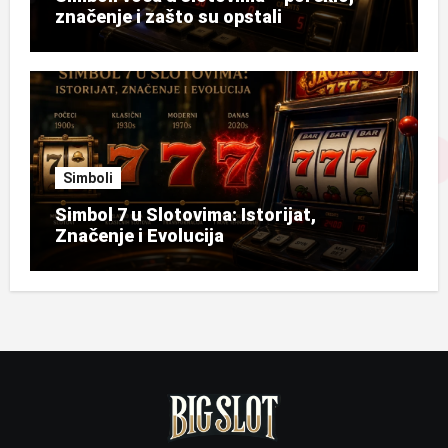
značenje i zašto su opstali
Simboli
Simbol 7 u Slotovima: Istorijat,
Značenje i Evolucija