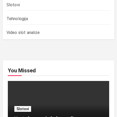
Slotovi
Tehnologija
Video slot analize
You Missed
Slotovi