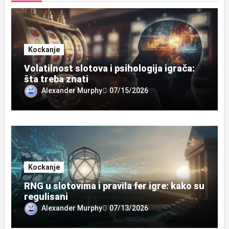
Kockanje
Volatilnost slotova i psihologija igrača:
šta treba znati
Alexander Murphy
07/15/2026
Kockanje
RNG u slotovima i pravila fer igre: kako su
regulisani
Alexander Murphy
07/13/2026