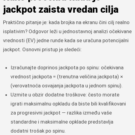
jackpot zaista vredan cilja
Praktično pitanje je: kada brojka na ekranu čini cilj realno
isplativim? Odgovor leži u jednostavnoj analizi očekivane
vrednosti (EV) jedne runde kada se uračuna potencijalni
jackpot. Osnovni pristup je sledeći:
Izračunajte doprinos jackpota po spinu: očekivana
vrednost jackpota = (trenutna veličina jackpota) ×
(verovatnoća osvajanja jackpota u jednom spinu).
Uzmite u obzir dodatne troškove: često morate
igrati maksimalnu opkladu da biste bili kvalifikovani
za progresivni jackpot — razlika između vaše
standardne i maksimalne opklade predstavlja
dodatni trošak po spinu.