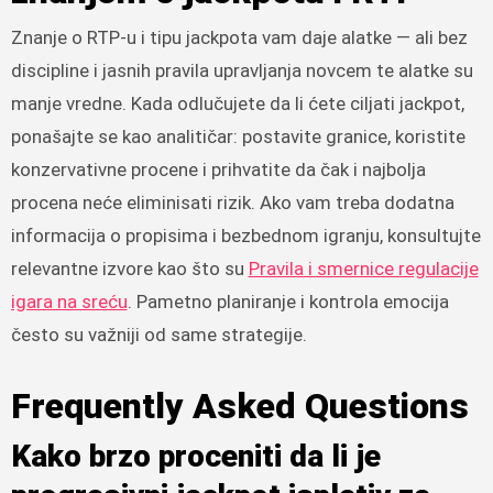
Znanje o RTP-u i tipu jackpota vam daje alatke — ali bez
discipline i jasnih pravila upravljanja novcem te alatke su
manje vredne. Kada odlučujete da li ćete ciljati jackpot,
ponašajte se kao analitičar: postavite granice, koristite
konzervativne procene i prihvatite da čak i najbolja
procena neće eliminisati rizik. Ako vam treba dodatna
informacija o propisima i bezbednom igranju, konsultujte
relevantne izvore kao što su
Pravila i smernice regulacije
igara na sreću
. Pametno planiranje i kontrola emocija
često su važniji od same strategije.
Frequently Asked Questions
Kako brzo proceniti da li je