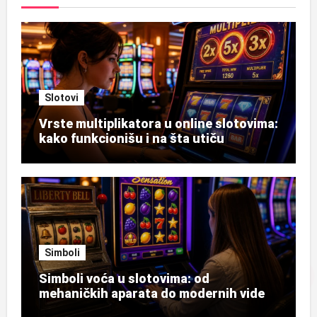
Slotovi
Vrste multiplikatora u online slotovima:
kako funkcionišu i na šta utiču
Simboli
Simboli voća u slotovima: od
mehaničkih aparata do modernih video
igara