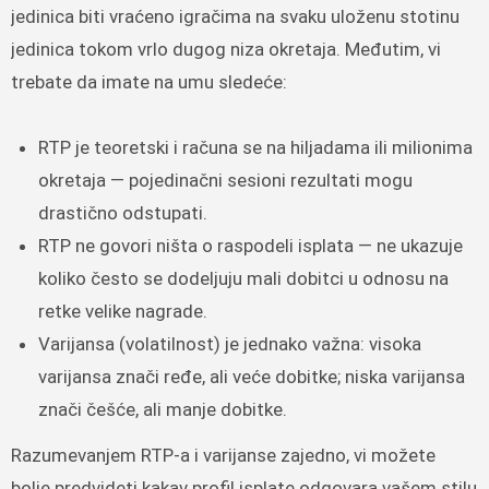
jedinica biti vraćeno igračima na svaku uloženu stotinu
jedinica tokom vrlo dugog niza okretaja. Međutim, vi
trebate da imate na umu sledeće:
RTP je teoretski i računa se na hiljadama ili milionima
okretaja — pojedinačni sesioni rezultati mogu
drastično odstupati.
RTP ne govori ništa o raspodeli isplata — ne ukazuje
koliko često se dodeljuju mali dobitci u odnosu na
retke velike nagrade.
Varijansa (volatilnost) je jednako važna: visoka
varijansa znači ređe, ali veće dobitke; niska varijansa
znači češće, ali manje dobitke.
Razumevanjem RTP-a i varijanse zajedno, vi možete
bolje predvideti kakav profil isplate odgovara vašem stilu