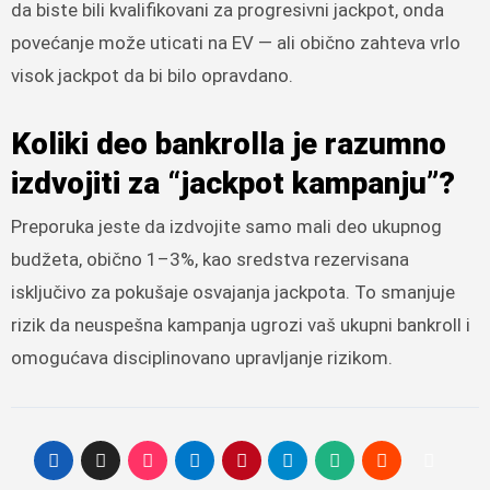
da biste bili kvalifikovani za progresivni jackpot, onda
povećanje može uticati na EV — ali obično zahteva vrlo
visok jackpot da bi bilo opravdano.
Koliki deo bankrolla je razumno
izdvojiti za “jackpot kampanju”?
Preporuka jeste da izdvojite samo mali deo ukupnog
budžeta, obično 1–3%, kao sredstva rezervisana
isključivo za pokušaje osvajanja jackpota. To smanjuje
rizik da neuspešna kampanja ugrozi vaš ukupni bankroll i
omogućava disciplinovano upravljanje rizikom.