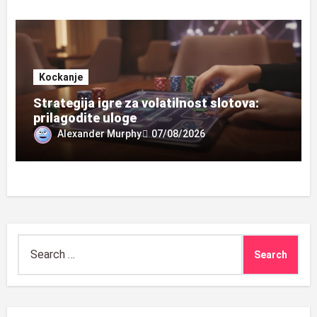
Kockanje
Strategija igre za volatilnost slotova:
prilagodite uloge
Alexander Murphy
07/08/2026
Search
for: