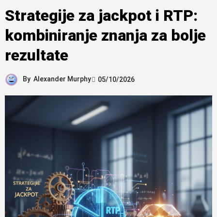
Strategije za jackpot i RTP:
kombiniranje znanja za bolje
rezultate
By
Alexander Murphy
05/10/2026