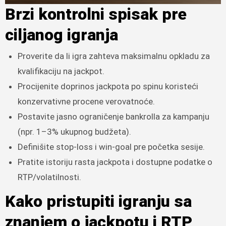
Brzi kontrolni spisak pre
ciljanog igranja
Proverite da li igra zahteva maksimalnu opkladu za
kvalifikaciju na jackpot.
Procijenite doprinos jackpota po spinu koristeći
konzervativne procene verovatnoće.
Postavite jasno ograničenje bankrolla za kampanju
(npr. 1–3% ukupnog budžeta).
Definišite stop-loss i win-goal pre početka sesije.
Pratite istoriju rasta jackpota i dostupne podatke o
RTP/volatilnosti.
Kako pristupiti igranju sa
znanjem o jackpotu i RTP