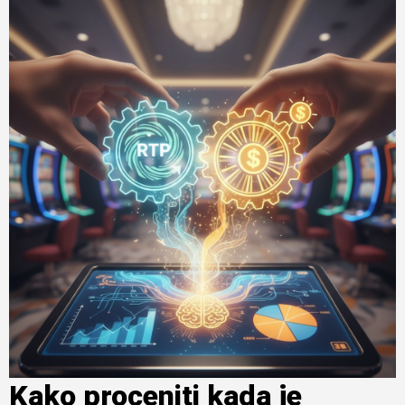
Kako proceniti kada je