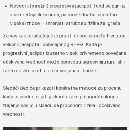
Network (mrežni) progresivni jackpot: fond se puni iz
više uređaja ili kazinoa, pa može dostići izuzetno
visoke iznose — i menjati strukturu rizika za igrače.
Za vas kao igrača, ključ je pratiti odnos između trenutne
veličine jackpota i uobičajenog RTP-a. Kada je
progresivni jackpot izuzetno visok, privremeno povećana
očekivana vrednost može opravdati agresivniju igru, ali i
tada morate uzeti u obzir varijansu i budžet.
Sledeći deo će prikazati konkretne metode za procenu
kada je vredno ciljati jackpot i kako prilagoditi uloge i
trajanje sesije u skladu sa procenom rizika i očekivane
vrednosti.