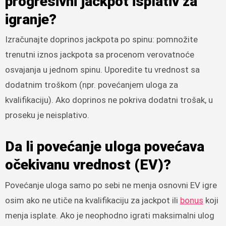
progresivni jackpot isplativ za
igranje?
Izračunajte doprinos jackpota po spinu: pomnožite
trenutni iznos jackpota sa procenom verovatnoće
osvajanja u jednom spinu. Uporedite tu vrednost sa
dodatnim troškom (npr. povećanjem uloga za
kvalifikaciju). Ako doprinos ne pokriva dodatni trošak, u
proseku je neisplativo.
Da li povećanje uloga povećava
očekivanu vrednost (EV)?
Povećanje uloga samo po sebi ne menja osnovni EV igre
osim ako ne utiče na kvalifikaciju za jackpot ili
bonus
koji
menja isplate. Ako je neophodno igrati maksimalni ulog