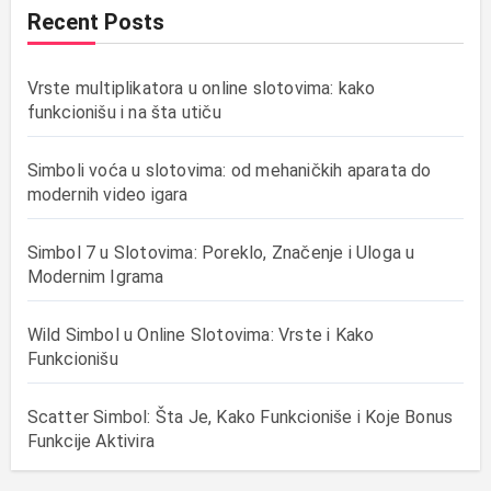
Recent Posts
Vrste multiplikatora u online slotovima: kako
funkcionišu i na šta utiču
Simboli voća u slotovima: od mehaničkih aparata do
modernih video igara
Simbol 7 u Slotovima: Poreklo, Značenje i Uloga u
Modernim Igrama
Wild Simbol u Online Slotovima: Vrste i Kako
Funkcionišu
Scatter Simbol: Šta Je, Kako Funkcioniše i Koje Bonus
Funkcije Aktivira