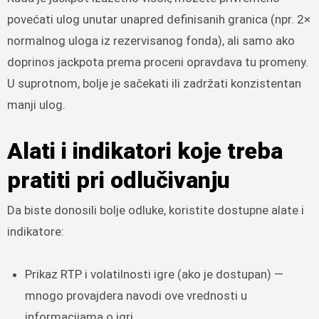
povećati ulog unutar unapred definisanih granica (npr. 2×
normalnog uloga iz rezervisanog fonda), ali samo ako
doprinos jackpota prema proceni opravdava tu promenу.
U suprotnom, bolje je sačekati ili zadržati konzistentan
manji ulog.
Alati i indikatori koje treba
pratiti pri odlučivanju
Da biste donosili bolje odluke, koristite dostupne alate i
indikatore:
Prikaz RTP i volatilnosti igre (ako je dostupan) —
mnogo provajdera navodi ove vrednosti u
informacijama o igri.