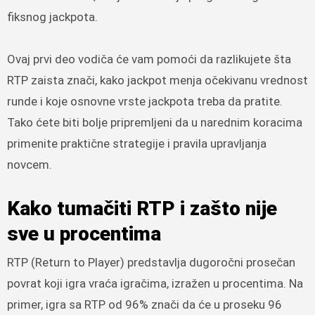
fiksnog jackpota.
Ovaj prvi deo vodiča će vam pomoći da razlikujete šta
RTP zaista znači, kako jackpot menja očekivanu vrednost
runde i koje osnovne vrste jackpota treba da pratite.
Tako ćete biti bolje pripremljeni da u narednim koracima
primenite praktične strategije i pravila upravljanja
novcem.
Kako tumačiti RTP i zašto nije
sve u procentima
RTP (Return to Player) predstavlja dugoročni prosečan
povrat koji igra vraća igračima, izražen u procentima. Na
primer, igra sa RTP od 96% znači da će u proseku 96