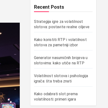
Recent Posts
Strategija igre za volatilnost
slotova: postavite realne ciljeve
Kako koristiti RTP i volatilnost
slotova za pametniji izbor
Generator nasumičnih brojeva u
slotovima: kako utiče na RTP
Volatilnost slotova i psihologija
igrača: šta treba znati
Kako odabrati slot prema
volatilnosti: primeri igara