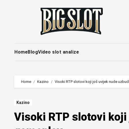
Skip
to
content
Home
Blog
Video slot analize
Home
Kazino
Visoki
RTP
slotovi
koji još uvijek nude uzbud
Kazino
Visoki RTP slotovi koji