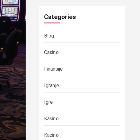
Categories
Blog
Casino
Finansije
Igranje
Igre
Kasino
Kazino