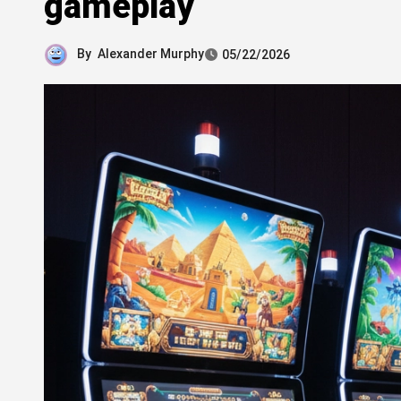
gameplay
By
Alexander Murphy
05/22/2026