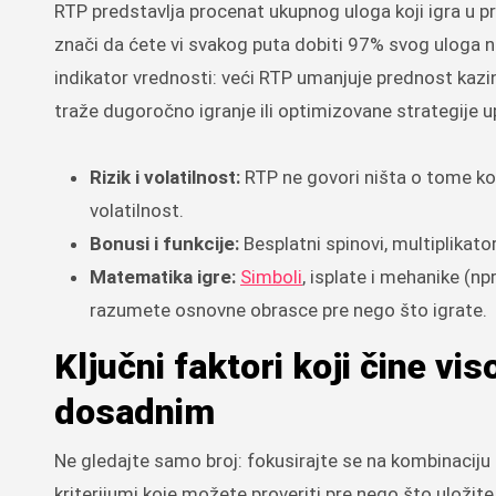
RTP predstavlja procenat ukupnog uloga koji igra u 
znači da ćete vi svakog puta dobiti 97% svog uloga na
indikator vrednosti: veći RTP umanjuje prednost kazin
traže dugoročno igranje ili optimizovane strategije 
Rizik i volatilnost:
RTP ne govori ništa o tome kolik
volatilnost.
Bonusi i funkcije:
Besplatni spinovi, multiplikat
Matematika igre:
Simboli
, isplate i mehanike (np
razumete osnovne obrasce pre nego što igrate.
Ključni faktori koji čine v
dosadnim
Ne gledajte samo broj: fokusirajte se na kombinaciju 
kriterijumi koje možete proveriti pre nego što uložite