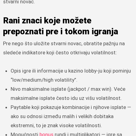
stvarni novac.
Rani znaci koje možete
prepoznati pre i tokom igranja
Pre nego što uložite stvarni novac, obratite pažnju na
sledeće indikatore koji često otkrivaju volatilnost:
Opis igre ili informacije u kazino lobby-ju koji pominju
“low/medium/high volatility”.
Nivo maksimalne isplate (jackpot / max win). Veće
maksimalne isplate često idu uz višu volatilnost.
Paytable koji pokazuje kombinacije i njihove isplate —
ako su odnosi između malih i velikih dobitaka
ekstremni, to je znak visoke volatilnosti.
Mogućnosti
bonus
rundi i multiplikatori — igre sa