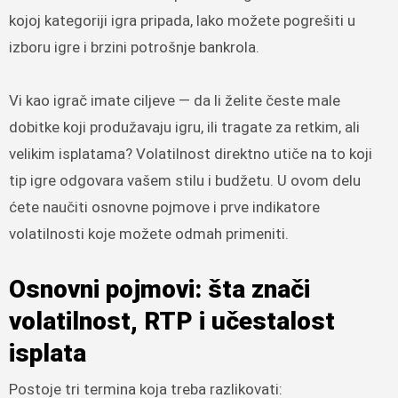
kojoj kategoriji igra pripada, lako možete pogrešiti u
izboru igre i brzini potrošnje bankrola.
Vi kao igrač imate ciljeve — da li želite česte male
dobitke koji produžavaju igru, ili tragate za retkim, ali
velikim isplatama? Volatilnost direktno utiče na to koji
tip igre odgovara vašem stilu i budžetu. U ovom delu
ćete naučiti osnovne pojmove i prve indikatore
volatilnosti koje možete odmah primeniti.
Osnovni pojmovi: šta znači
volatilnost, RTP i učestalost
isplata
Postoje tri termina koja treba razlikovati: