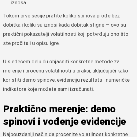
iznosa.
Tokom prve sesije pratite koliko spinova prođe bez
dobitka i koliki su iznosi kada dobitak stigne — ovo su
praktični pokazatelji volatilnosti koji potvrđuju ono što
ste pročitali u opisu igre.
U sledećem delu ću objasniti konkretne metode za
merenje i procenu volatilnosti u praksi, uključujući kako
koristiti demo spinove, evidenciju rezultata i numeričke
indikatore koje možete sami izračunati.
Praktično merenje: demo
spinovi i vođenje evidencije
Najpouzdaniji način da procenite volatilnost konkretne