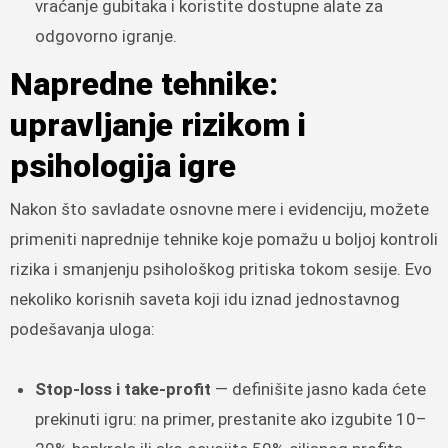
vraćanje gubitaka i koristite dostupne alate za
odgovorno igranje.
Napredne tehnike:
upravljanje rizikom i
psihologija igre
Nakon što savladate osnovne mere i evidenciju, možete
primeniti naprednije tehnike koje pomažu u boljoj kontroli
rizika i smanjenju psihološkog pritiska tokom sesije. Evo
nekoliko korisnih saveta koji idu iznad jednostavnog
podešavanja uloga:
Stop-loss i take-profit
— definišite jasno kada ćete
prekinuti igru: na primer, prestanite ako izgubite 10–