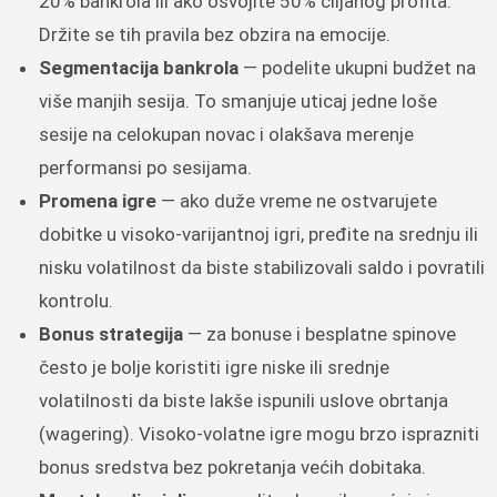
20% bankrola ili ako osvojite 50% ciljanog profita.
Držite se tih pravila bez obzira na emocije.
Segmentacija bankrola
— podelite ukupni budžet na
više manjih sesija. To smanjuje uticaj jedne loše
sesije na celokupan novac i olakšava merenje
performansi po sesijama.
Promena igre
— ako duže vreme ne ostvarujete
dobitke u visoko-varijantnoj igri, pređite na srednju ili
nisku volatilnost da biste stabilizovali saldo i povratili
kontrolu.
Bonus strategija
— za bonuse i besplatne spinove
često je bolje koristiti igre niske ili srednje
volatilnosti da biste lakše ispunili uslove obrtanja
(wagering). Visoko-volatne igre mogu brzo isprazniti
bonus sredstva bez pokretanja većih dobitaka.