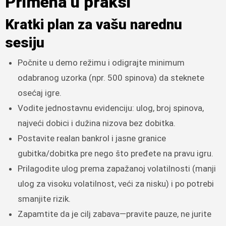
Primena u praksi
Kratki plan za vašu narednu
sesiju
Počnite u demo režimu i odigrajte minimum
odabranog uzorka (npr. 500 spinova) da steknete
osećaj igre.
Vodite jednostavnu evidenciju: ulog, broj spinova,
najveći dobici i dužina nizova bez dobitka.
Postavite realan bankrol i jasne granice
gubitka/dobitka pre nego što pređete na pravu igru.
Prilagodite ulog prema zapažanoj volatilnosti (manji
ulog za visoku volatilnost, veći za nisku) i po potrebi
smanjite rizik.
Zapamtite da je cilj zabava—pravite pauze, ne jurite