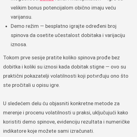
velikim bonus potencijalom obično imaju veću
varijansu.
Demo režim — besplatno igrajte određeni broj
spinova da osetite učestalost dobitaka i varijaciju
iznosa.
Tokom prve sesije pratite koliko spinova prođe bez
dobitka i koliki su iznosi kada dobitak stigne — ovo su
praktični pokazatelji volatilnosti koji potvrđuju ono što
ste pročitali u opisu igre.
U sledećem delu ću objasniti konkretne metode za
merenje i procenu volatilnosti u praksi, uključujući kako
koristiti demo spinove, evidenciju rezultata i numeričke
indikatore koje možete sami izračunati.