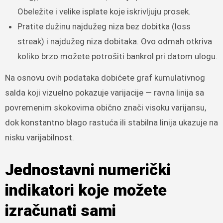
Obeležite i velike isplate koje iskrivljuju prosek.
Pratite dužinu najdužeg niza bez dobitka (loss
streak) i najdužeg niza dobitaka. Ovo odmah otkriva
koliko brzo možete potrošiti bankrol pri datom ulogu.
Na osnovu ovih podataka dobićete graf kumulativnog
salda koji vizuelno pokazuje varijacije — ravna linija sa
povremenim skokovima obično znači visoku varijansu,
dok konstantno blago rastuća ili stabilna linija ukazuje na
nisku varijabilnost.
Jednostavni numerički
indikatori koje možete
izračunati sami