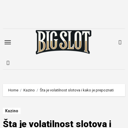
Skip
to
content
Home
Kazino
Šta je volatilnost slotova i kako je prepoznati
Kazino
Šta je volatilnost slotova i