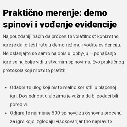
Praktično merenje: demo
spinovi i vođenje evidencije
Najpouzdaniji način da procenite volatilnost konkretne
igre je da je testirate u demo režimu i vodite evidenciju.
Ne oslanjajte se samo na opis u lobby-ju — ponašanje
igre se najbolje vidi u stvarnim spinovima. Evo praktičnog
protokola koji možete pratiti:
Odaberite ulog koji biste realno koristili u plaćenoj
igri. Doslednost u ulozima je važna da bi podaci bili
poredivi.
Odigrajte najmanje 500 spinova za osnovnu procenu;
za igre koje izgledaju visokovarijantno napravite