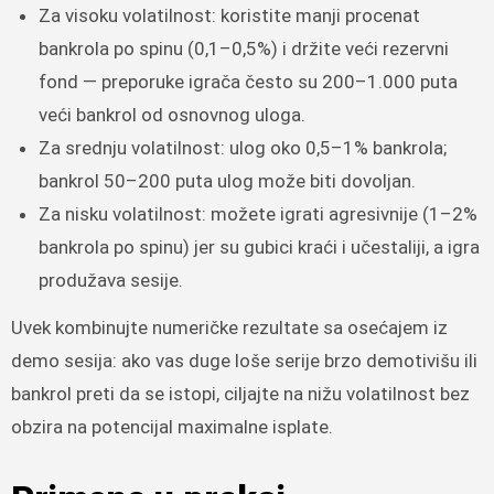
Za visoku volatilnost: koristite manji procenat
bankrola po spinu (0,1–0,5%) i držite veći rezervni
fond — preporuke igrača često su 200–1.000 puta
veći bankrol od osnovnog uloga.
Za srednju volatilnost: ulog oko 0,5–1% bankrola;
bankrol 50–200 puta ulog može biti dovoljan.
Za nisku volatilnost: možete igrati agresivnije (1–2%
bankrola po spinu) jer su gubici kraći i učestaliji, a igra
produžava sesije.
Uvek kombinujte numeričke rezultate sa osećajem iz
demo sesija: ako vas duge loše serije brzo demotivišu ili
bankrol preti da se istopi, ciljajte na nižu volatilnost bez
obzira na potencijal maximalne isplate.