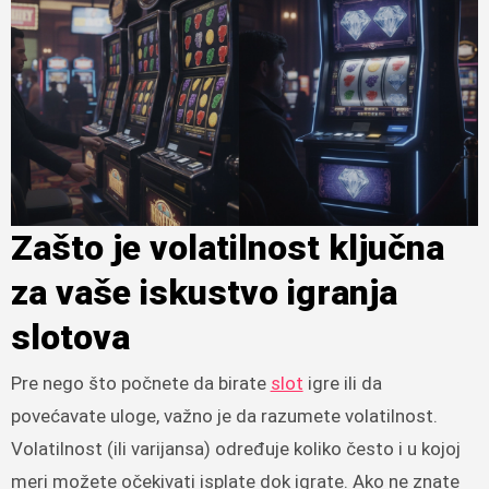
Zašto je volatilnost ključna
za vaše iskustvo igranja
slotova
Pre nego što počnete da birate
slot
igre ili da
povećavate uloge, važno je da razumete volatilnost.
Volatilnost (ili varijansa) određuje koliko često i u kojoj
meri možete očekivati isplate dok igrate. Ako ne znate