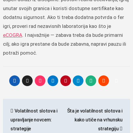
unutar svojih granica i koristi dostupne sertifikate kao
dodatnu sigurnost. Ako ti treba dodatna potvrda o fer
igri, proveri rad nezavisnih laboratorija kao što je
eCOGRA
. I najvažnije — zabava treba da bude primarni
cilj; ako igra prestane da bude zabavna, napravi pauzu ili
potraži pomoć.
Post
Volatilnost slotova i
Šta je volatilnost slotova i
navigation
upravljanje novcem:
kako utiče na vrhunsku
strategije
strategiju