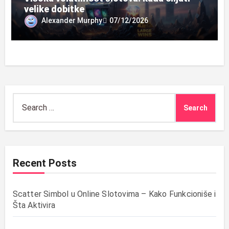
velike dobitke
Alexander Murphy
07/12/2026
Search
for:
Recent Posts
Scatter Simbol u Online Slotovima – Kako Funkcioniše i
Šta Aktivira