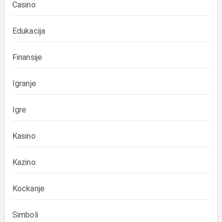
Casino
Edukacija
Finansije
Igranje
Igre
Kasino
Kazino
Kockanje
Simboli