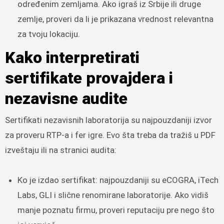
određenim zemljama. Ako igraš iz Srbije ili druge
zemlje, proveri da li je prikazana vrednost relevantna
za tvoju lokaciju.
Kako interpretirati
sertifikate provajdera i
nezavisne audite
Sertifikati nezavisnih laboratorija su najpouzdaniji izvor
za proveru RTP-a i fer igre. Evo šta treba da tražiš u PDF
izveštaju ili na stranici audita:
Ko je izdao sertifikat: najpouzdaniji su eCOGRA, iTech
Labs, GLI i slične renomirane laboratorije. Ako vidiš
manje poznatu firmu, proveri reputaciju pre nego što