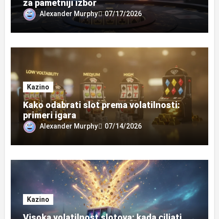
za pametniji izbor
Alexander Murphy
07/17/2026
Kazino
Kako odabrati slot prema volatilnosti:
primeri igara
Alexander Murphy
07/14/2026
Kazino
Visoka volatilnost slotova: kada ciljati