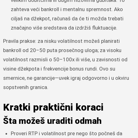
velikim dobitcima ili dugim nizovima gubitaka. To
zahteva veći bankroll i mentalnu spremnost. Ako
ciljaš na džekpot, računaš da će ti možda trebati
značajno više sredstava da izdržiš fluktuacije.
Pravila prakse: za nisku volatilnost možeš planirati
bankroll od 20–50 puta prosečnog uloga; za visoku
volatilnost razmisli o 50–100x ili više, u zavisnosti od
visine džekpota i frekvencije bonus rundi. Ovo su
smernice, ne garancije—uvek igraj odgovorno i u okviru
sopstvenih granica.
Kratki praktični koraci
Šta možeš uraditi odmah
Proveri RTP i volatilnost pre nego što počneš da