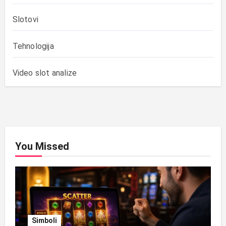
Slotovi
Tehnologija
Video slot analize
You Missed
Simboli