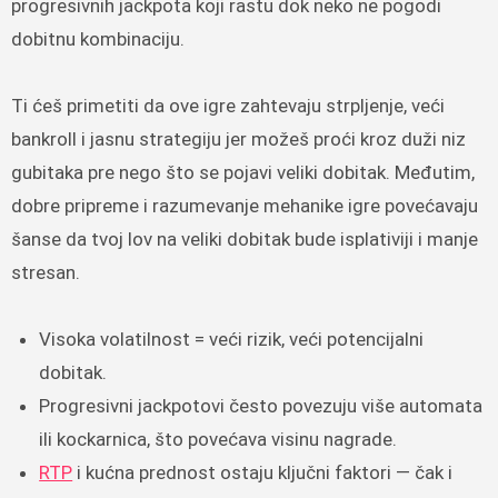
progresivnih jackpota koji rastu dok neko ne pogodi
dobitnu kombinaciju.
Ti ćeš primetiti da ove igre zahtevaju strpljenje, veći
bankroll i jasnu strategiju jer možeš proći kroz duži niz
gubitaka pre nego što se pojavi veliki dobitak. Međutim,
dobre pripreme i razumevanje mehanike igre povećavaju
šanse da tvoj lov na veliki dobitak bude isplativiji i manje
stresan.
Visoka volatilnost = veći rizik, veći potencijalni
dobitak.
Progresivni jackpotovi često povezuju više automata
ili kockarnica, što povećava visinu nagrade.
RTP
i kućna prednost ostaju ključni faktori — čak i