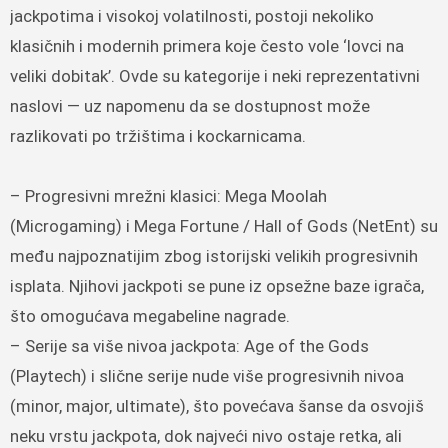
jackpotima i visokoj volatilnosti, postoji nekoliko
klasičnih i modernih primera koje često vole ‘lovci na
veliki dobitak’. Ovde su kategorije i neki reprezentativni
naslovi — uz napomenu da se dostupnost može
razlikovati po tržištima i kockarnicama.
– Progresivni mrežni klasici: Mega Moolah
(Microgaming) i Mega Fortune / Hall of Gods (NetEnt) su
među najpoznatijim zbog istorijski velikih progresivnih
isplata. Njihovi jackpoti se pune iz opsežne baze igrača,
što omogućava megabeline nagrade.
– Serije sa više nivoa jackpota: Age of the Gods
(Playtech) i slične serije nude više progresivnih nivoa
(minor, major, ultimate), što povećava šanse da osvojiš
neku vrstu jackpota, dok najveći nivo ostaje retka, ali