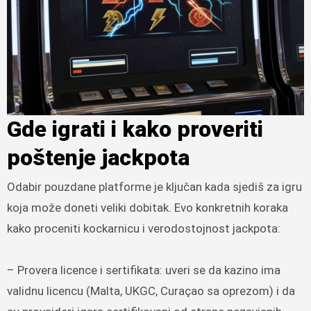
Gde igrati i kako proveriti
poštenje jackpota
Odabir pouzdane platforme je ključan kada sjediš za igru
koja može doneti veliki dobitak. Evo konkretnih koraka
kako proceniti kockarnicu i verodostojnost jackpota:
– Provera licence i sertifikata: uveri se da kazino ima
validnu licencu (Malta, UKGC, Curaçao sa oprezom) i da