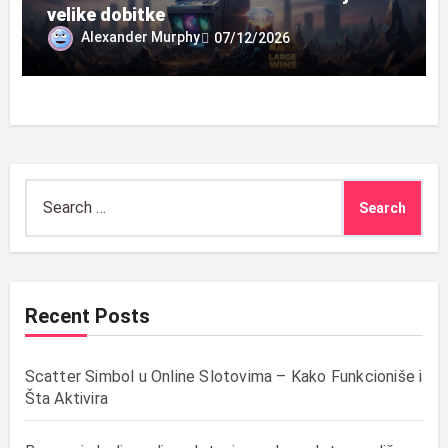
velike dobitke
Alexander Murphy
07/12/2026
Search
for:
Recent Posts
Scatter Simbol u Online Slotovima – Kako Funkcioniše i
Šta Aktivira