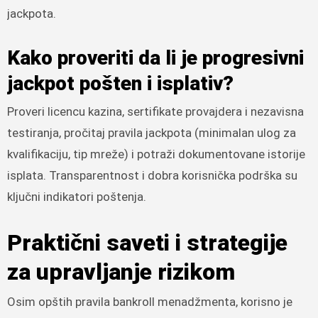
jackpota.
Kako proveriti da li je progresivni
jackpot pošten i isplativ?
Proveri licencu kazina, sertifikate provajdera i nezavisna
testiranja, pročitaj pravila jackpota (minimalan ulog za
kvalifikaciju, tip mreže) i potraži dokumentovane istorije
isplata. Transparentnost i dobra korisnička podrška su
ključni indikatori poštenja.
Praktični saveti i strategije
za upravljanje rizikom
Osim opštih pravila bankroll menadžmenta, korisno je