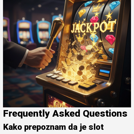
Frequently Asked Questions
Kako prepoznam da je slot