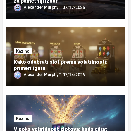
za pametniji izbor
Alexander Murphy
07/17/2026
Kazino
Kako odabrati slot prema volatilnosti:
primeri igara
Alexander Murphy
07/14/2026
Kazino
Visoka volatilnost slotova: kada ciljati