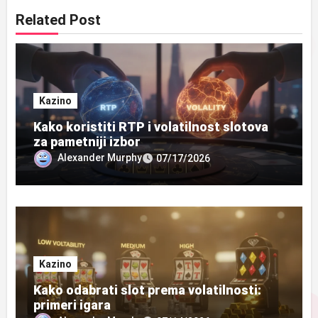
Related Post
Kazino
Kako koristiti RTP i volatilnost slotova
za pametniji izbor
Alexander Murphy
07/17/2026
Kazino
Kako odabrati slot prema volatilnosti:
primeri igara