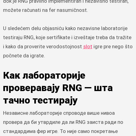
dok je RNG pravilno implementiran i nezavisno testiran,
možete računati na fer nasumičnost.
U sledećem delu objasniću kako nezavisne laboratorije
testiraju RNG, koje sertifikate i izveštaje treba da tražite
i kako da proverite verodostojnost
slot
igre pre nego što
počnete da igrate.
Как лабораторије
проверавају RNG — шта
тачно тестирају
Независне лабораторије спроводе више нивоа
провера да би утврдиле да ли RNG заиста ради по
стандардима фер игре. То није само покретање