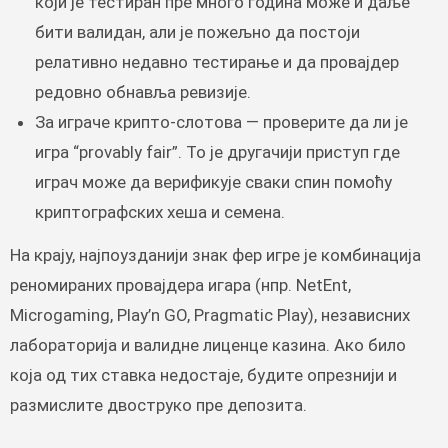
који је тестиран пре много година може и даље
бити валидан, али је пожељно да постоји
релативно недавно тестирање и да провајдер
редовно обнавља ревизије.
За играче крипто-слотова — проверите да ли је
игра “provably fair”. То је другачији приступ где
играч може да верификује сваки спин помоћу
криптографских хеша и семена.
На крају, најпоузданији знак фер игре је комбинација
реномираних провајдера игара (нпр. NetEnt,
Microgaming, Play’n GO, Pragmatic Play), независних
лабораторија и валидне лиценце казина. Ако било
која од тих ставка недостаје, будите опрезнији и
размислите двоструко пре депозита.