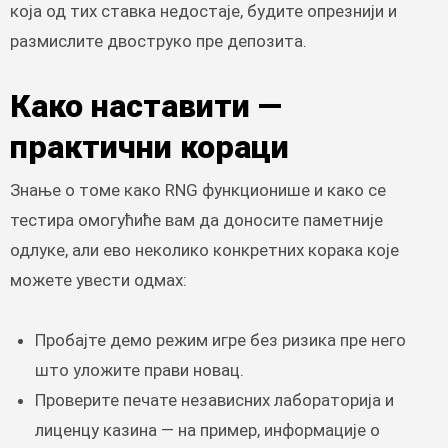
која од тих ставка недостаје, будите опрезнији и
размислите двоструко пре депозита.
Како наставити —
практични кораци
Знање о томе како RNG функционише и како се
тестира омогућиће вам да доносите паметније
одлуке, али ево неколико конкретних корака које
можете увести одмах:
Пробајте демо режим игре без ризика пре него
што уложите прави новац.
Проверите печате независних лабораторија и
лиценцу казина — на пример, информације о