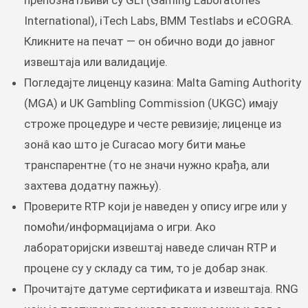
International), iTech Labs, BMM Testlabs и eCOGRA.
Кликните на печат — он обично води до јавног
извештаја или валидације.
Погледајте лиценцу казина: Malta Gaming Authority
(MGA) и UK Gambling Commission (UKGC) имају
строже процедуре и честе ревизије; лиценце из
зонâ као што је Curacao могу бити мање
транспарентне (то не значи нужно крађа, али
захтева додатну пажњу).
Проверите RTP који је наведен у опису игре или у
помоћи/информацијама о игри. Ако
лабораторијски извештај наведе сличан RTP и
процене су у складу са тим, то је добар знак.
Прочитајте датуме сертификата и извештаја. RNG