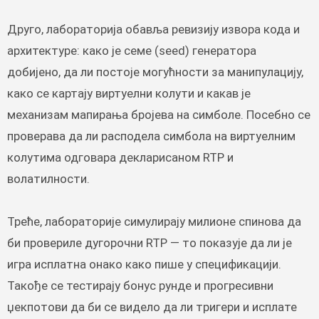
Друго, лабораторија обавља ревизију извора кода и
архитектуре: како је семе (seed) генератора
добијено, да ли постоје могућности за манипулацију,
како се картају виртуелни колути и какав је
механизам мапирања бројева на симболе. Посебно се
проверава да ли расподела симбола на виртуелним
колутима одговара декларисаном RTP и
волатилности.
Треће, лабораторије симулирају милионе спинова да
би провериле дугорочни RTP — то показује да ли је
игра исплатна онако како пише у спецификацији.
Такође се тестирају бонус рунде и прогресивни
џекпотови да би се видело да ли тригери и исплате