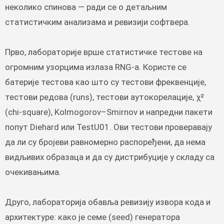
неколико спинова — ради се о детаљним
статистичким анализама и ревизији софтвера.
Прво, лабораторије врше статистичке тестове на
огромним узорцима излаза RNG-а. Користе се
батерије тестова као што су тестови фреквенције,
тестови редова (runs), тестови аутокорелације, χ²
(chi-square), Kolmogorov–Smirnov и напредни пакети
попут Diehard или TestU01. Ови тестови проверавају
да ли су бројеви равномерно распоређени, да нема
видљивих образаца и да су дистрибуције у складу са
очекивањима.
Друго, лабораторија обавља ревизију извора кода и
архитектуре: како је семе (seed) генератора