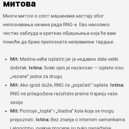
митова
Многи митovi о слот машинама настају због
непознавања начина рада RNG-а. Ево неколико
честих заблуда и кратких објашњења која ће вам
помоћи да брже препознате неправилне тврдње:
Mit:
Mašina неће isplatiti jer je недавно dala veliki
dobitak.
Istina:
Svaki spin je nezavisan — isplate nisu
„vezane” jedna za drugu.
Mit:
Ako igraš duže, RNG će „pojačati” isplate.
Istina:
RNG ne prilagođava rezultate prema trajanju vaše
sesije.
Mit:
Postoje „topla” i „hladna” kola koja se mogu
prepoznati.
Istina:
Bez znanja o internim semenkama
i algoritmu, ovakve procene su puko nagađanje.