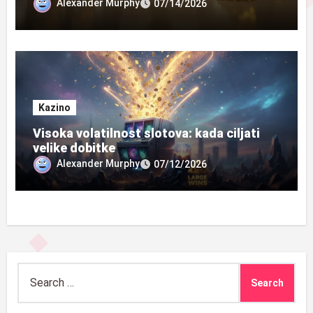
Alexander Murphy
07/14/2026
Kazino
Visoka volatilnost slotova: kada ciljati
velike dobitke
Alexander Murphy
07/12/2026
Search
for: