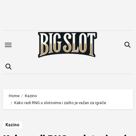
Skip
to
content
Home
Kazino
Kako radi RNG u slotovima i zašto je važan za igrače
Kazino