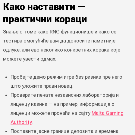
Како наставити —
практични кораци
Знање о томе како RNG функционише и како се
тестира омогућиће вам да доносите паметније
одлуке, али ево неколико конкретних корака које
можете увести одмах:
Пробајте демо режим игре без ризика пре него
што уложите прави новац.
Проверите печате независних лабораторија и
лиценцу казина — на пример, информације о
лиценци можете пронаћи на сајту
Malta Gaming
Authority
.
Поставите јасне границе депозита и времена