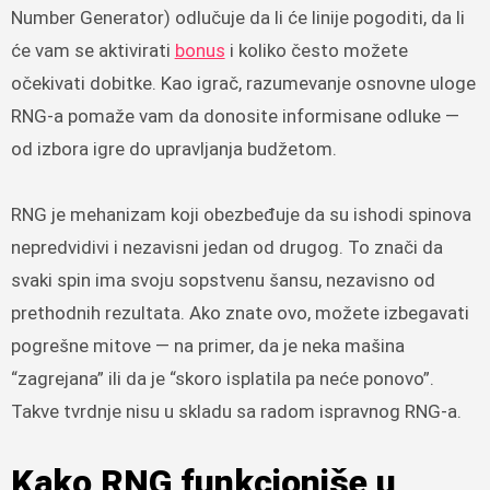
Number Generator) odlučuje da li će linije pogoditi, da li
će vam se aktivirati
bonus
i koliko često možete
očekivati dobitke. Kao igrač, razumevanje osnovne uloge
RNG-a pomaže vam da donosite informisane odluke —
od izbora igre do upravljanja budžetom.
RNG je mehanizam koji obezbeđuje da su ishodi spinova
nepredvidivi i nezavisni jedan od drugog. To znači da
svaki spin ima svoju sopstvenu šansu, nezavisno od
prethodnih rezultata. Ako znate ovo, možete izbegavati
pogrešne mitove — na primer, da je neka mašina
“zagrejana” ili da je “skoro isplatila pa neće ponovo”.
Takve tvrdnje nisu u skladu sa radom ispravnog RNG-a.
Kako RNG funkcioniše u