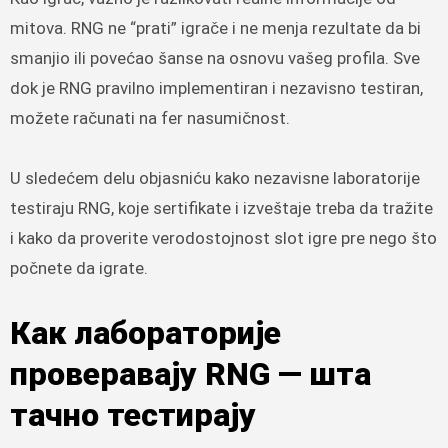
mitova. RNG ne “prati” igrače i ne menja rezultate da bi
smanjio ili povećao šanse na osnovu vašeg profila. Sve
dok je RNG pravilno implementiran i nezavisno testiran,
možete računati na fer nasumičnost.
U sledećem delu objasniću kako nezavisne laboratorije
testiraju RNG, koje sertifikate i izveštaje treba da tražite
i kako da proverite verodostojnost slot igre pre nego što
počnete da igrate.
Как лабораторије
проверавају RNG — шта
тачно тестирају