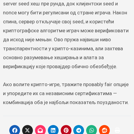
server seed хеш пре рунда, док клијентски seed и
nonce могу бити регулисани од стране играча. Након
спина, сервер откључаје свој seed, и користећи
криптографске алгоритме играч може верификовати
да исход није мењан. Ово пружа највиши ниво
транспарентности у крипто-казинима, али захтева
основно разумевање хеширања и алата за
верификацију које провајдер обично обезбеђује.
Ако волите крипто-игре, тражите провably fair опције
и упоредите их са независним сертификатима —
комбинација оба је најбољи показатељ поузданости.