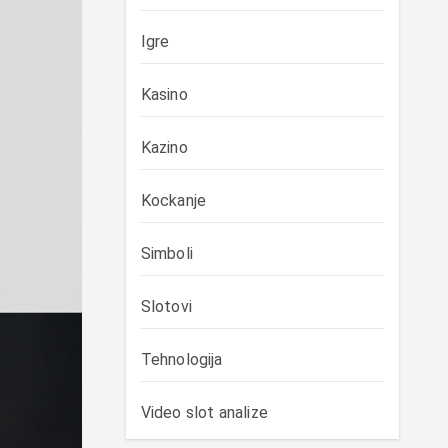
Igre
Kasino
Kazino
Kockanje
Simboli
Slotovi
Tehnologija
Video slot analize