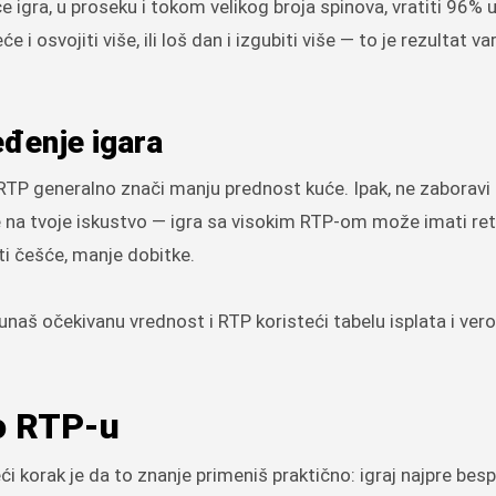
e igra, u proseku i tokom velikog broja spinova, vratiti 96% 
i osvojiti više, ili loš dan i izgubiti više — to je rezultat va
eđenje igara
 RTP generalno znači manju prednost kuće. Ipak, ne zaboravi
iče na tvoje iskustvo — igra sa visokim RTP-om može imati retk
ti češće, manje dobitke.
naš očekivanu vrednost i RTP koristeći tabelu isplata i ver
 o RTP-u
 korak je da to znanje primeniš praktično: igraj najpre bespl