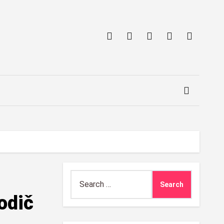
Search
for:
odič