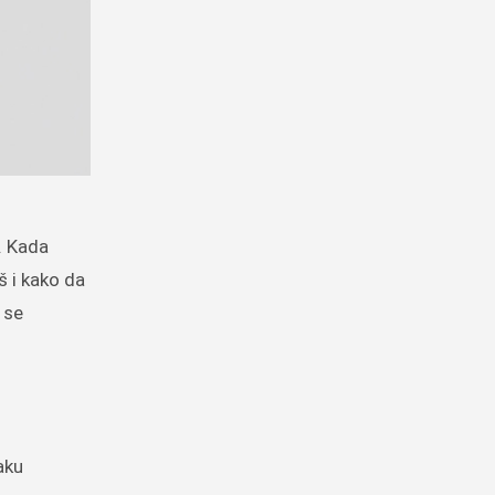
š i kako da
 se
aku