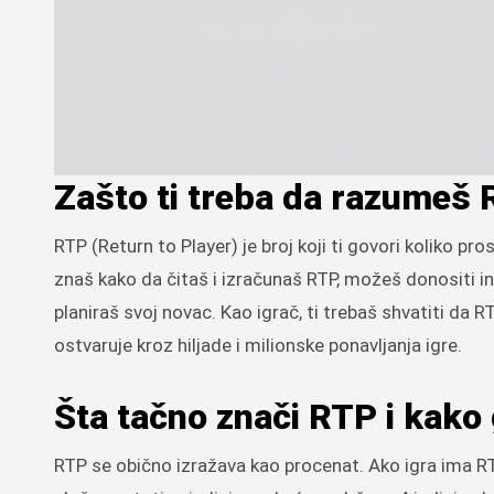
Zašto ti treba da razumeš 
RTP (Return to Player) je broj koji ti govori koliko prosečno od uloženog iznosa igra vraća igračima u dugom roku. Kada
znaš kako da čitaš i izračunaš RTP, možeš donositi in
planiraš svoj novac. Kao igrač, ti trebaš shvatiti da R
ostvaruje kroz hiljade i milionske ponavljanja igre.
Šta tačno znači RTP i kako 
RTP se obično izražava kao procenat. Ako igra ima RT