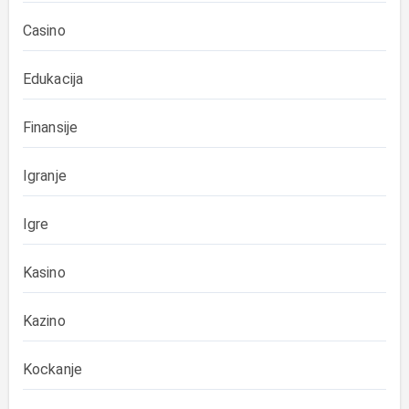
Casino
Edukacija
Finansije
Igranje
Igre
Kasino
Kazino
Kockanje