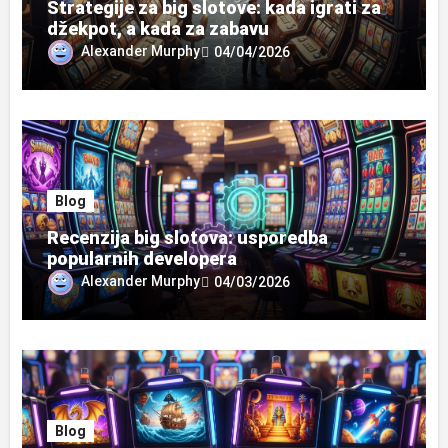
Strategije za big slotove: kada igrati za
džekpot, a kada za zabavu
Alexander Murphy
04/04/2026
Blog
Recenzija big slotova: usporedba
popularnih developera
Alexander Murphy
04/03/2026
Blog