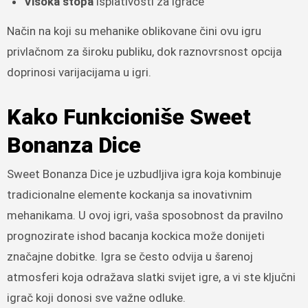
Visoka stopa
isplativosti za igrače
Način na koji su mehanike oblikovane čini ovu igru
privlačnom za široku publiku, dok raznovrsnost opcija
doprinosi varijacijama u igri.
Kako Funkcioniše Sweet
Bonanza Dice
Sweet Bonanza Dice je uzbudljiva igra koja kombinuje
tradicionalne elemente kockanja sa inovativnim
mehanikama. U ovoj igri, vaša sposobnost da pravilno
prognozirate ishod bacanja kockica može donijeti
značajne dobitke. Igra se često odvija u šarenoj
atmosferi koja odražava slatki svijet igre, a vi ste ključni
igrač koji donosi sve važne odluke.