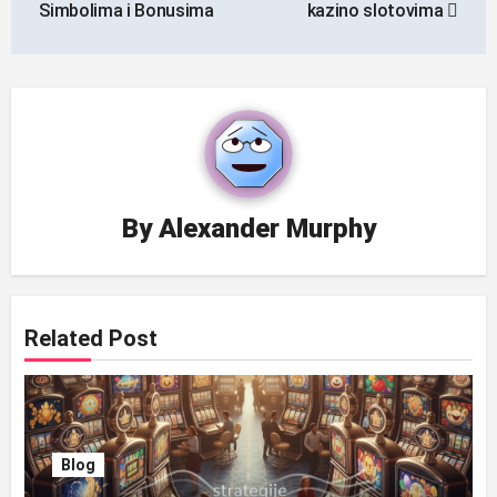
Simbolima i Bonusima
kazino slotovima
By
Alexander Murphy
Related Post
Blog