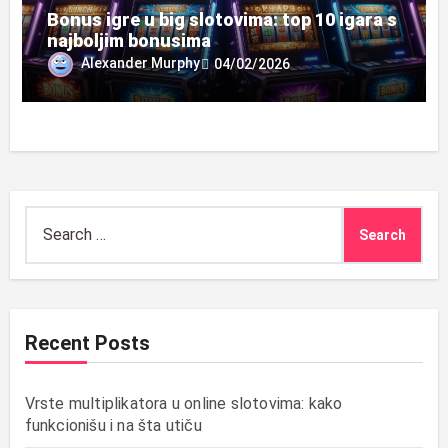
Bonus igre u big slotovima: top 10 igara s
najboljim bonusima
Alexander Murphy
04/02/2026
Search
for:
Recent Posts
Vrste multiplikatora u online slotovima: kako
funkcionišu i na šta utiču