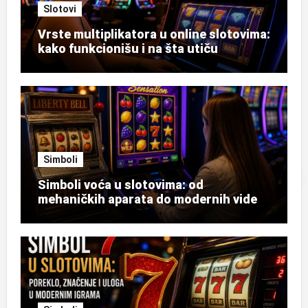
Slotovi
Vrste multiplikatora u online slotovima:
kako funkcionišu i na šta utiču
Simboli
Simboli voća u slotovima: od
mehaničkih aparata do modernih video
igara