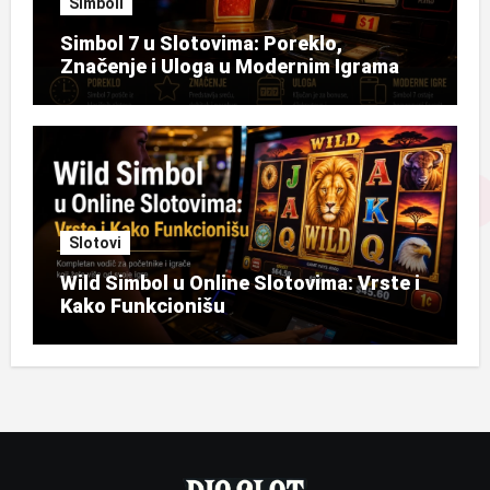
Simboli
Simbol 7 u Slotovima: Poreklo,
Značenje i Uloga u Modernim Igrama
Slotovi
Wild Simbol u Online Slotovima: Vrste i
Kako Funkcionišu