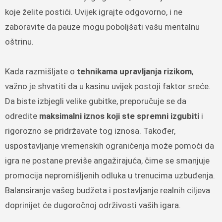
koje želite postići. Uvijek igrajte odgovorno, i ne
zaboravite da pauze mogu poboljšati vašu mentalnu
oštrinu.
Kada razmišljate o
tehnikama upravljanja rizikom
,
važno je shvatiti da u kasinu uvijek postoji faktor sreće.
Da biste izbjegli velike gubitke, preporučuje se da
odredite
maksimalni iznos koji ste spremni izgubiti
i
rigorozno se pridržavate tog iznosa. Također,
uspostavljanje vremenskih ograničenja može pomoći da
igra ne postane previše angažirajuća, čime se smanjuje
promocija nepromišljenih odluka u trenucima uzbuđenja.
Balansiranje vašeg budžeta i postavljanje realnih ciljeva
doprinijet će dugoročnoj održivosti vaših igara.