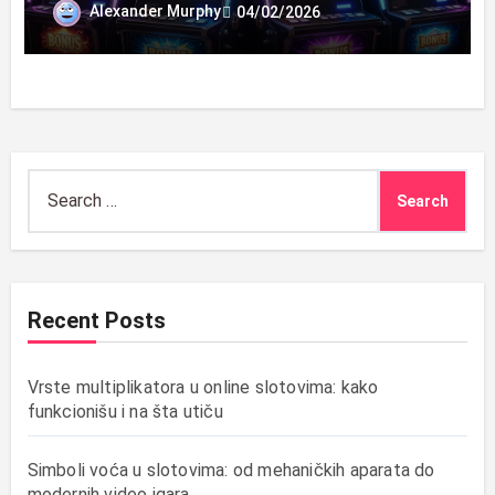
Alexander Murphy
04/02/2026
Search
for:
Recent Posts
Vrste multiplikatora u online slotovima: kako
funkcionišu i na šta utiču
Simboli voća u slotovima: od mehaničkih aparata do
modernih video igara