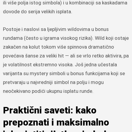
ili više polja istog simbola) i u kombinaciji sa kaskadama
dovode do serija velikih isplata.
Postoje i naslovi sa ljepljivim wildovima u bonus
rundama (često u igrama visokog rizika). Wild koji ostaje
zakačen na kolut tokom više spinnova dramatično
povećava šanse za veliki hit — ali se vrlo retko aktivira, pa
je volatilnost ekstremno visoka. Još jedna učestala
varijanta su mystery simboli u bonus funkcijama koji se
pretvaraju u najvredniji simbol na polju i mogu
neočekivano podići ukupnu isplatu runde.
Praktični saveti: kako
prepoznati i maksimalno