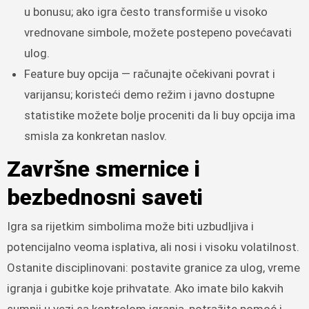
u bonusu; ako igra često transformiše u visoko
vrednovane simbole, možete postepeno povećavati
ulog.
Feature buy opcija — računajte očekivani povrat i
varijansu; koristeći demo režim i javno dostupne
statistike možete bolje proceniti da li buy opcija ima
smisla za konkretan naslov.
Završne smernice i
bezbednosni saveti
Igra sa rijetkim simbolima može biti uzbudljiva i
potencijalno veoma isplativa, ali nosi i visoku volatilnost.
Ostanite disciplinovani: postavite granice za ulog, vreme
igranja i gubitke koje prihvatate. Ako imate bilo kakvih
sumnji u vezi sa kontrolom igranja, potražite pomoć i