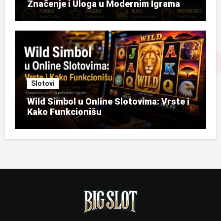
Značenje i Uloga u Modernim Igrama
Slotovi
Wild Simbol u Online Slotovima: Vrste i
Kako Funkcionišu