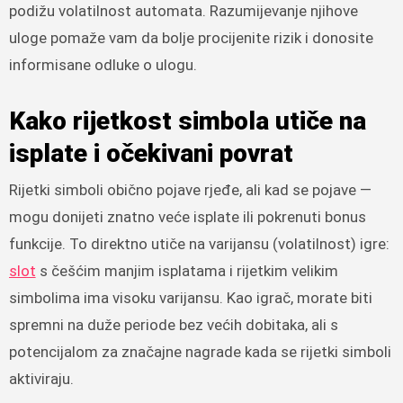
podižu volatilnost automata. Razumijevanje njihove
uloge pomaže vam da bolje procijenite rizik i donosite
informisane odluke o ulogu.
Kako rijetkost simbola utiče na
isplate i očekivani povrat
Rijetki simboli obično pojave rjeđe, ali kad se pojave —
mogu donijeti znatno veće isplate ili pokrenuti bonus
funkcije. To direktno utiče na varijansu (volatilnost) igre:
slot
s češćim manjim isplatama i rijetkim velikim
simbolima ima visoku varijansu. Kao igrač, morate biti
spremni na duže periode bez većih dobitaka, ali s
potencijalom za značajne nagrade kada se rijetki simboli
aktiviraju.