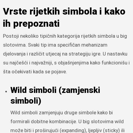
Vrste rijetkih simbola i kako
ih prepoznati
Postoji nekoliko tipičnih kategorija rijetkih simbola u big
slotovima. Svaki tip ima specifičan mehanizam
djelovanja i različit utjecaj na strategiju igre. U nastavku
su najčešći i najvažniji, s objašnjenjima kako funkcionišu i
šta očekivati kada se pojave.
Wild simboli (zamjenski
simboli)
Wild simboli zamjenjuju druge simbole kako bi
formirali dobitne kombinacije. U big slotovima wild
može biti i proširujući (expanding), ljepljiv (sticky) ili