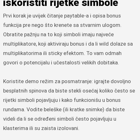
iskoristiti rijetke simbole
Prvi korak je uvijek čitanje paytable-a i opisa bonus
funkcija pre nego što krenete sa stvarnim ulogom.
Obratite pažnju na to koji simboli imaju najveće
multiplikatore, koji aktiviraju bonus i da li wild dolaze sa
multiplikatorima ili sticky efektom. To vam odmah
govori o potencijalu i učestalosti velikih dobitaka.
Koristite demo režim za posmatranje: igrajte dovoljno
besplatnih spinova da biste stekli osećaj koliko često se
rijetki simboli pojavljuju i kako funkcionišu u bonus
rundama. Vodite beleške (ili kratke snimke) da biste
videli da li se određeni simboli često pojavljuju u
klasterima ili su zaista izolovani.