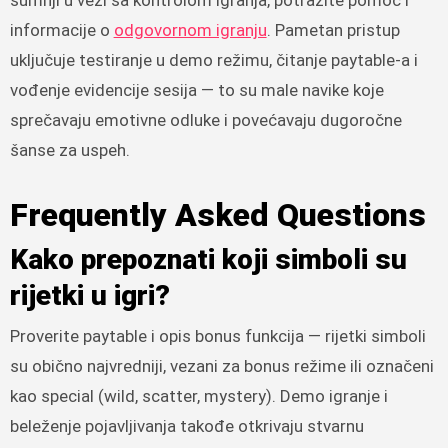
informacije o
odgovornom igranju
. Pametan pristup
uključuje testiranje u demo režimu, čitanje paytable-a i
vođenje evidencije sesija — to su male navike koje
sprečavaju emotivne odluke i povećavaju dugoročne
šanse za uspeh.
Frequently Asked Questions
Kako prepoznati koji simboli su
rijetki u igri?
Proverite paytable i opis bonus funkcija — rijetki simboli
su obično najvredniji, vezani za bonus režime ili označeni
kao special (wild, scatter, mystery). Demo igranje i
beleženje pojavljivanja takođe otkrivaju stvarnu