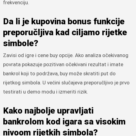
frekvenciju.
Da li je kupovina bonus funkcije
preporučljiva kad ciljamo rijetke
simbole?
Zavisi od igre i cene buy opcije. Ako analiza očekivanog
povrata pokazuje pozitivan očekivani rezultat i imate
bankrol koji to podržava, buy može skratiti put do
rijetkog simbola. U većini slučajeva preporučljivo je prvo
testirati u demo modu i izmeriti rizik.
Kako najbolje upravljati
bankrolom kod igara sa visokim
nivoom rijetkih simbola?