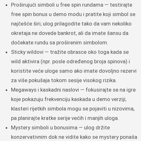
Proširujući simboli u free spin rundama — testirajte
free spin bonus u demo modu i pratite koji simbol se
najčešće širi; ulog prilagodite tako da vam nekoliko
okretaja ne dovede bankrot, ali da imate šansu da
dočekate rundu sa proširenim simbolom.
Sticky wildovi — tražite obrasce oko toga kada se
wild aktivira (npr. posle određenog broja spinova) i
koristite veće uloge samo ako imate dovoljno rezervi
za više pokušaja tokom sesije visokog rizika.
Megaways i kaskadni naslovi — fokusirajte se na igre
koje pokazuju frekvenciju kaskada u demo verziji;
klasteri rijetkih simbola mogu se pojaviti u nizovima,
pa planirajte kratke serije većih i manjih uloga.
Mystery simboli u bonusima — ulog držite
konzervativnim dok ne vidite kako se mystery ponaša