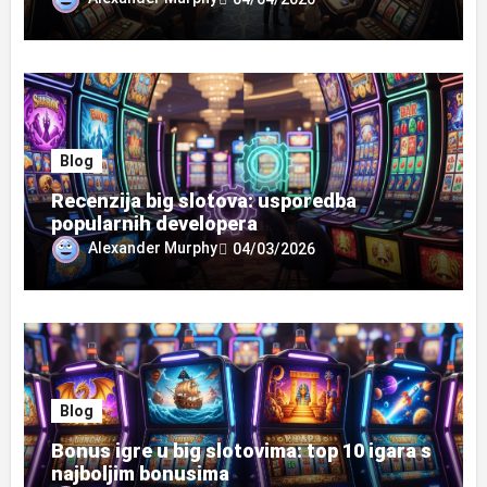
Blog
Recenzija big slotova: usporedba
popularnih developera
Alexander Murphy
04/03/2026
Blog
Bonus igre u big slotovima: top 10 igara s
najboljim bonusima