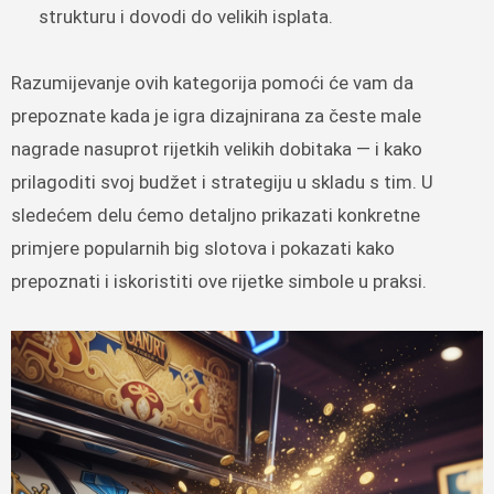
strukturu i dovodi do velikih isplata.
Razumijevanje ovih kategorija pomoći će vam da
prepoznate kada je igra dizajnirana za česte male
nagrade nasuprot rijetkih velikih dobitaka — i kako
prilagoditi svoj budžet i strategiju u skladu s tim. U
sledećem delu ćemo detaljno prikazati konkretne
primjere popularnih big slotova i pokazati kako
prepoznati i iskoristiti ove rijetke simbole u praksi.