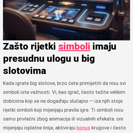
Zašto rijetki
simboli
imaju
presudnu ulogu u big
slotovima
Kada igrate big slotove, brzo ćete primijetiti da nisu svi
simboli iste važnosti. Vi, kao igrač, često težite velikim
dobicima koji se ne događaju slučajno — iza njih stoje
rijetki simboli koji mijenjaju pravila igre. Ti simboli nisu
samo privlačni zbog animacija ili vizualnih efekata: oni
mijenjaju isplatne linije, aktiviraju
bonus
krugove i često