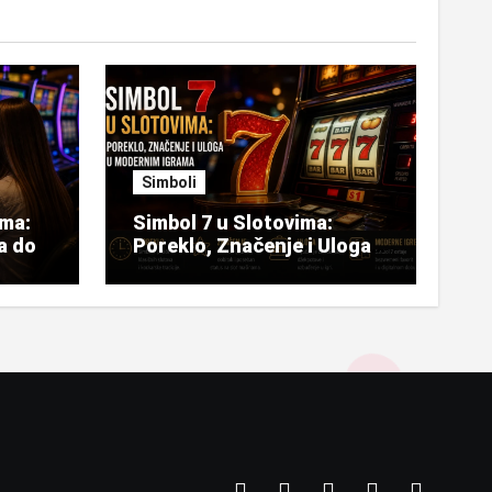
Simboli
ima:
Simbol 7 u Slotovima:
a do
Poreklo, Značenje i Uloga u
Modernim Igrama