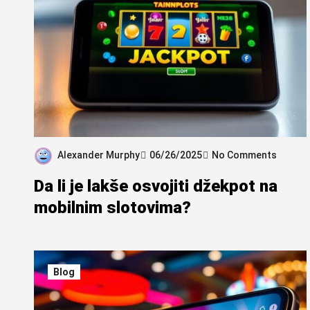
Alexander Murphy
06/26/2025
No Comments
Da li je lakše osvojiti džekpot na
mobilnim slotovima?
Blog