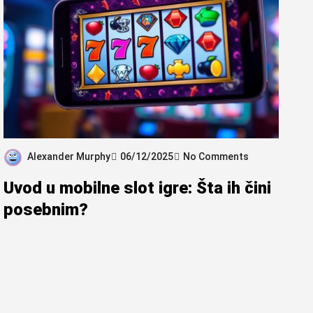
Alexander Murphy
06/12/2025
No Comments
Uvod u mobilne slot igre: Šta ih čini
posebnim?