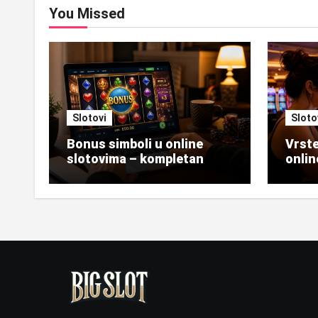
You Missed
Slotovi
Sloto
Bonus simboli u online
Vrste
slotovima – kompletan
onlin
vodič kroz sve vrste i
funkc
njihove efekte