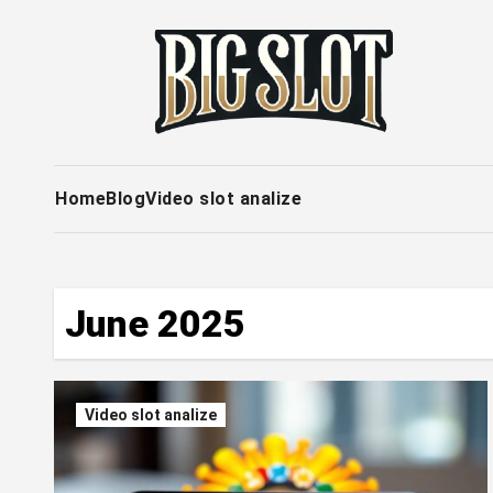
Skip
to
content
Home
Blog
Video slot analize
June 2025
Video slot analize