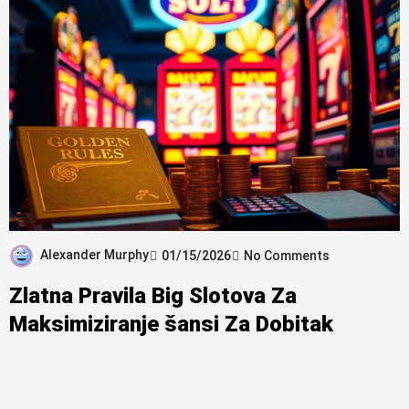
Alexander Murphy
01/15/2026
No Comments
Zlatna Pravila Big Slotova Za
Maksimiziranje šansi Za Dobitak