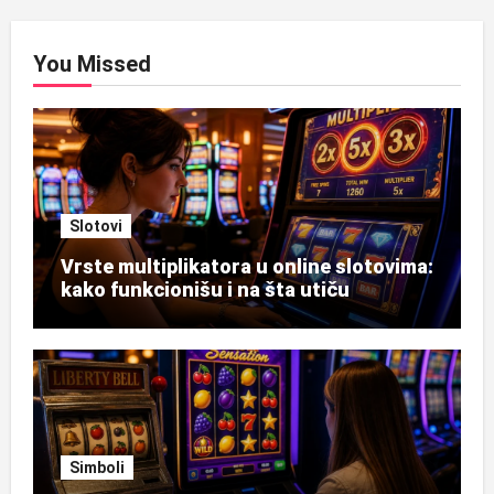
You Missed
Slotovi
Vrste multiplikatora u online slotovima:
kako funkcionišu i na šta utiču
Simboli