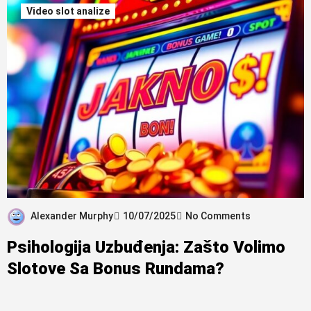
Video slot analize
Alexander Murphy
10/07/2025
No Comments
Psihologija Uzbuđenja: Zašto Volimo
Slotove Sa Bonus Rundama?