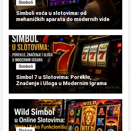
Simboli
Simboli voća u slotovima: od
mehaničkih aparata do modernih video
igara
Simboli
Simbol 7 u Slotovima: Poreklo,
Značenje i Uloga u Modernim Igrama
Slotovi