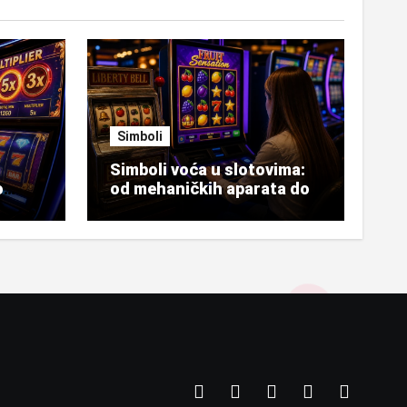
Simboli
u
Simboli voća u slotovima:
o
od mehaničkih aparata do
tiču
modernih video igara