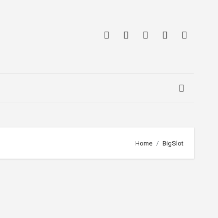
Home
BigSlot